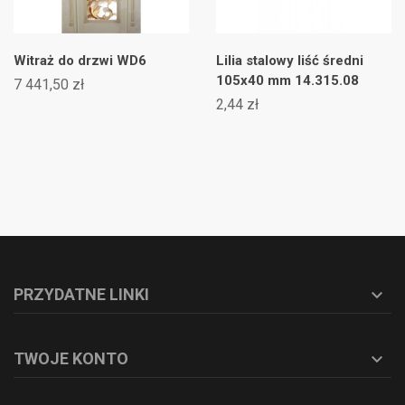
Witraż do drzwi WD6
Lilia stalowy liść średni
105x40 mm 14.315.08
7 441,50 zł
2,44 zł
PRZYDATNE LINKI

TWOJE KONTO
