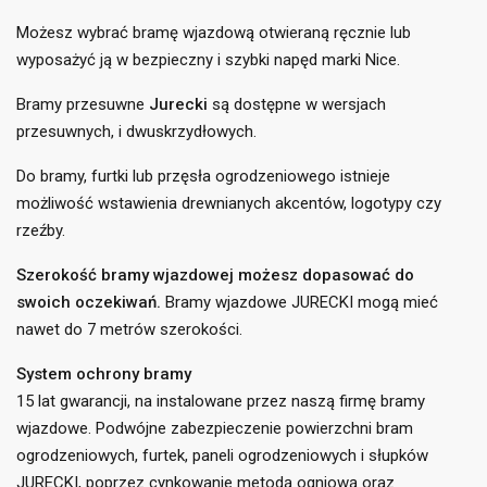
Możesz wybrać bramę wjazdową otwieraną ręcznie lub
wyposażyć ją w bezpieczny i szybki napęd marki Nice.
Bramy przesuwne
Jurecki
są dostępne w wersjach
przesuwnych, i dwuskrzydłowych.
Do bramy, furtki lub przęsła ogrodzeniowego istnieje
możliwość wstawienia drewnianych akcentów, logotypy czy
rzeźby.
Szerokość bramy wjazdowej możesz dopasować do
swoich oczekiwań.
Bramy wjazdowe JURECKI mogą mieć
nawet do 7 metrów szerokości.
System ochrony bramy
15 lat gwarancji, na instalowane przez naszą firmę bramy
wjazdowe. Podwójne zabezpieczenie powierzchni bram
ogrodzeniowych, furtek, paneli ogrodzeniowych i słupków
JURECKI, poprzez cynkowanie metodą ogniową oraz