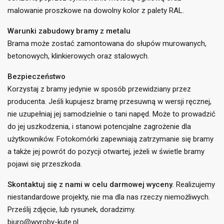
malowanie proszkowe na dowolny kolor z palety RAL.
Warunki zabudowy bramy z metalu
Brama może zostać zamontowana do słupów murowanych,
betonowych, klinkierowych oraz stalowych.
((title))
×
Zaloguj się
×
Bezpieczeństwo
Dodaj do listy życzeń
×
Korzystaj z bramy jedynie w sposób przewidziany przez
Musisz być zalogowany by zapisać produkty na swojej
((label))
producenta. Jeśli kupujesz bramę przesuwną w wersji ręcznej,
liście życzeń.
nie uzupełniaj jej samodzielnie o tani napęd. Może to prowadzić
do jej uszkodzenia, i stanowi potencjalne zagrożenie dla
add_circle_outline
Utwórz nową listę
użytkowników. Fotokomórki zapewniają zatrzymanie się bramy
((cancelText))
((loginText))
((cancelText))
((createText))
a także jej powrót do pozycji otwartej, jeżeli w świetle bramy
pojawi się przeszkoda.
Skontaktuj się z nami w celu darmowej wyceny.
Realizujemy
niestandardowe projekty, nie ma dla nas rzeczy niemożliwych.
Prześlij zdjęcie, lub rysunek, doradzimy.
biuro@wyroby-kute.pl