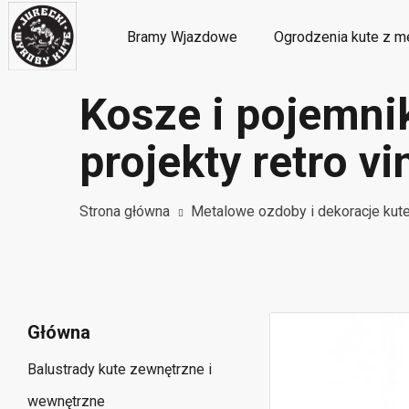
Bramy Wjazdowe
Ogrodzenia kute z m
Kosze i pojemnik
Metalowe ozdoby i dekoracje kute
M
projekty retro vi
Strona główna
Metalowe ozdoby i dekoracje kut
Główna
Balustrady kute zewnętrzne i
wewnętrzne