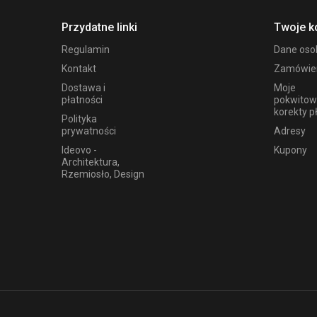
Przydatne linki
Twoje k
Regulamin
Dane os
Kontakt
Zamówie
Dostawa i
Moje
płatności
pokwitow
korekty p
Polityka
prywatności
Adresy
Ideovo -
Kupony
Architektura,
Rzemiosło, Design