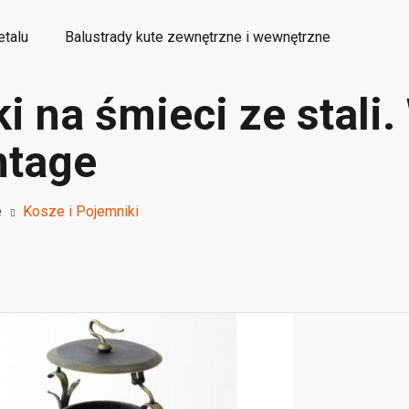
etalu
Balustrady kute zewnętrzne i wewnętrzne
i na śmieci ze stali
etalowe elementy kute ozdobne
Wyroby dekoracyjne
ntage
e
Kosze i Pojemniki