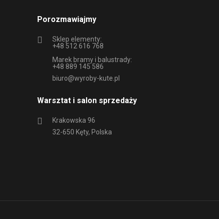
Porozmawiajmy
Sklep elementy:
+48 512 616 768
Marek bramy i balustrady:
+48 889 145 586
biuro@wyroby-kute.pl
Warsztat i salon sprzedaży
Krakowska 96
32-650 Kęty, Polska