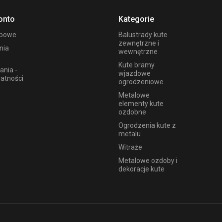
onto
Kategorie
obowe
Balustrady kute
zewnętrzne i
nia
wewnętrzne
Kute bramy
ania -
wjazdowe
łatności
ogrodzeniowe
Metalowe
elementy kute
ozdobne
Ogrodzenia kute z
metalu
Witraże
Metalowe ozdoby i
dekoracje kute