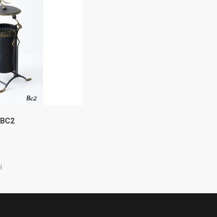
 BC2
i