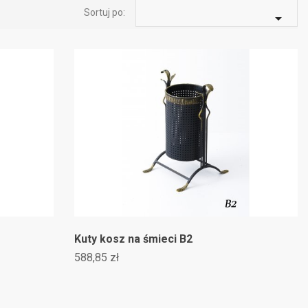
Sortuj po:

×
×
×
×
stę
Kuty kosz na śmieci B2
588,85 zł