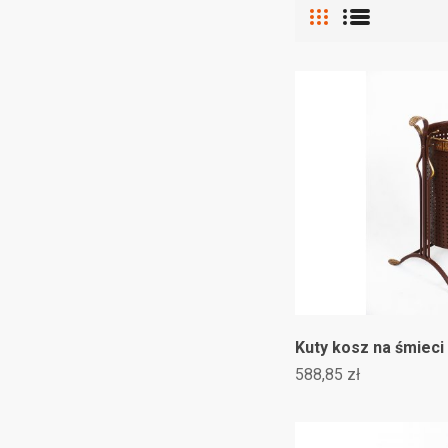
((
((
Za
Do
((l
((
Mus
Kuty kosz na śmieci
588,85 zł