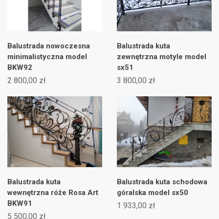
Balustrada nowoczesna
Balustrada kuta
minimalistyczna model
zewnętrzna motyle model
BKW92
sx51
2 800,00 zł
3 800,00 zł
((title))
×
Zaloguj się
×
((modalTitle))
×
Balustrada kuta
Balustrada kuta schodowa
Dodaj do listy życzeń
×
wewnętrzna róże Rosa Art
góralska model sx50
Musisz być zalogowany by zapisać produkty na swojej
((label))
BKW91
((confirmMessage))
1 933,00 zł
liście życzeń.
5 500,00 zł