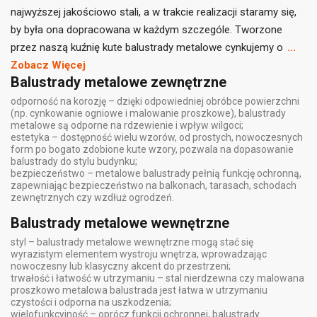
najwyższej jakościowo stali, a w trakcie realizacji staramy się,
by była ona dopracowana w każdym szczególe. Tworzone
przez naszą kuźnię kute balustrady metalowe cynkujemy o
...
Zobacz Więcej
Balustrady metalowe zewnętrzne
odporność na korozję – dzięki odpowiedniej obróbce powierzchni
(np. cynkowanie ogniowe i malowanie proszkowe), balustrady
metalowe są odporne na rdzewienie i wpływ wilgoci;
estetyka – dostępność wielu wzorów, od prostych, nowoczesnych
form po bogato zdobione kute wzory, pozwala na dopasowanie
balustrady do stylu budynku;
bezpieczeństwo – metalowe balustrady pełnią funkcję ochronną,
zapewniając bezpieczeństwo na balkonach, tarasach, schodach
zewnętrznych czy wzdłuż ogrodzeń.
Balustrady metalowe wewnętrzne
styl – balustrady metalowe wewnętrzne mogą stać się
wyrazistym elementem wystroju wnętrza, wprowadzając
nowoczesny lub klasyczny akcent do przestrzeni;
trwałość i łatwość w utrzymaniu – stal nierdzewna czy malowana
proszkowo metalowa balustrada jest łatwa w utrzymaniu
czystości i odporna na uszkodzenia;
wielofunkcyjność – oprócz funkcji ochronnej, balustrady