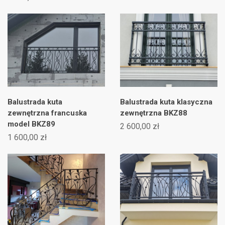
add_circle_outline
Utwórz nową listę
((cancelText))
((modalDeleteText))
((cancelText))
((loginText))
((cancelText))
((createText))
Balustrada kuta
Balustrada kuta klasyczna
zewnętrzna francuska
zewnętrzna BKZ88
model BKZ89
2 600,00 zł
1 600,00 zł