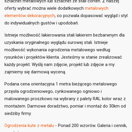
sztachet metalowych lub sztachet ze stali corten. Z naszej
((cancelText))
((loginText))
oferty wybrać można wiele dodatkowych
metalowych
((cancelText))
((createText))
elementów dekoracyjnych
, co pozwala dopasować wygląd i styl
do indywidualnych gustów i upodobań.
Istnieje możliwość lakierowania stali lakierem bezbarwnym dla
uzyskania oryginalnego wyglądu surowej stali. Istnieje
możliwość wykonania ogrodzenia metalowego według
rysunków i projektów klienta. Jesteśmy w stanie zrealizować
każdy projekt. Wyślij nam zdjęcie, projekt lub zdjęcie a my
zajmiemy się darmową wyceną.
Podana cena orientacyjna 1 metra bieżącego metalowego
przęsła ogrodzeniowego, cynkowanego ogniowo i
malowanego proszkowo na wybrany z palety RAL kolor wraz z
montażem. Darmowe doradztwo, pomiar i montaż do 30km od
siedziby firmy.
Ogrodzenia kute z metalu
- Ponad 200 wzorów. Galeria i cennik,