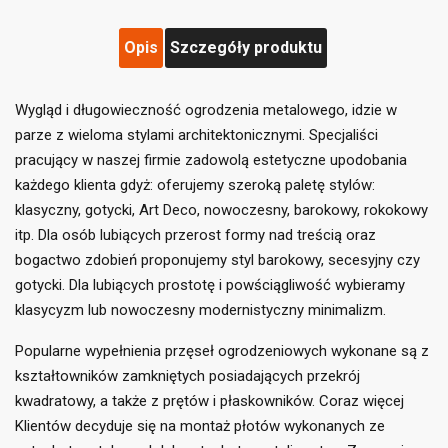
Opis
Szczegóły produktu
Wygląd i długowieczność ogrodzenia metalowego, idzie w
parze z wieloma stylami architektonicznymi. Specjaliści
pracujący w naszej firmie zadowolą estetyczne upodobania
każdego klienta gdyż: oferujemy szeroką paletę stylów:
klasyczny, gotycki, Art Deco, nowoczesny, barokowy, rokokowy
itp. Dla osób lubiących przerost formy nad treścią oraz
bogactwo zdobień proponujemy styl barokowy, secesyjny czy
gotycki. Dla lubiących prostotę i powściągliwość wybieramy
klasycyzm lub nowoczesny modernistyczny minimalizm.
((title))
×
Zaloguj się
×
Popularne wypełnienia przęseł ogrodzeniowych wykonane są z
Dodaj do listy życzeń
×
kształtowników zamkniętych posiadających przekrój
Musisz być zalogowany by zapisać produkty na swojej
((label))
liście życzeń.
kwadratowy, a także z prętów i płaskowników. Coraz więcej
Klientów decyduje się na montaż płotów wykonanych ze
add_circle_outline
Utwórz nową listę