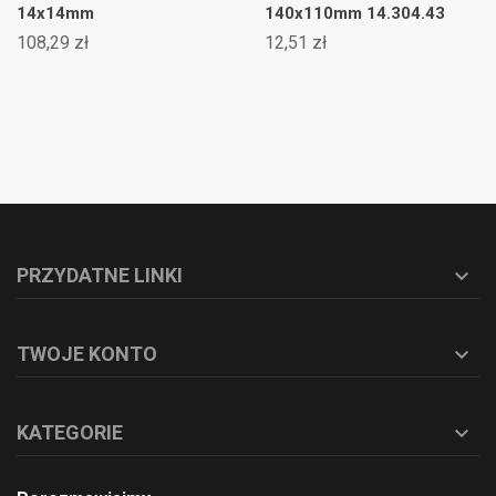
14x14mm
140x110mm 14.304.43
108,29 zł
12,51 zł
PRZYDATNE LINKI

TWOJE KONTO

KATEGORIE
