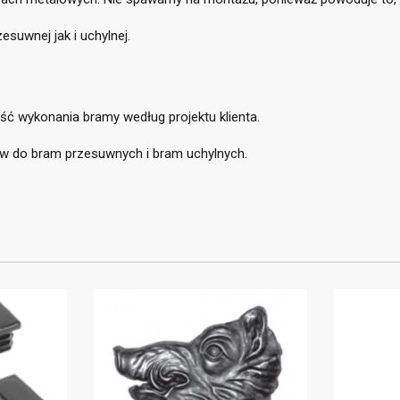
suwnej jak i uchylnej.
title))
loguj się
wość wykonania bramy według projektu klienta.
daj do listy życzeń
abel))
 do bram przesuwnych i bram uchylnych.
isz być zalogowany by zapisać produkty na swojej liście życzeń.
add_circle_outline
Utwórz nową li
((cancelText))
((loginText))
((cancelText))
((createText))