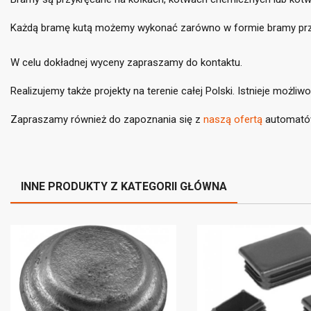
Każdą bramę kutą możemy wykonać zarówno w formie bramy prze
W celu dokładnej wyceny zapraszamy do kontaktu.
((
Za
Realizujemy także projekty na terenie całej Polski. Istnieje możli
Do
((l
Zapraszamy również do zapoznania się z
naszą ofertą
automatów
Mus
INNE PRODUKTY Z KATEGORII GŁÓWNA