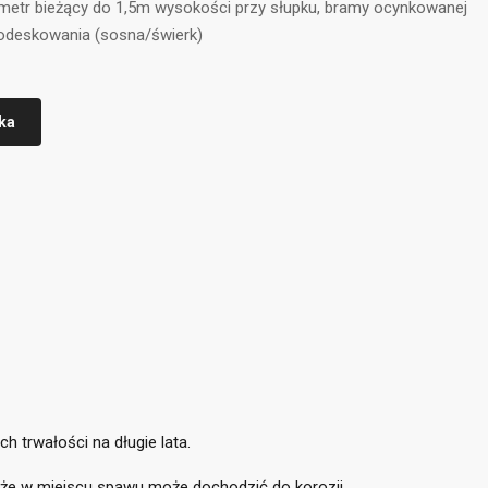
 metr bieżący do 1,5m wysokości przy słupku, bramy ocynkowanej
odeskowania (sosna/świerk)
ka
 trwałości na długie lata.
że w miejscu spawu może dochodzić do korozji.