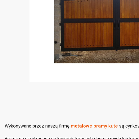
Wykonywane przez naszą firmę
metalowe bramy kute
są cynkow
Bramy są przykręcane na kołkach, kotwach chemicznych lub kot