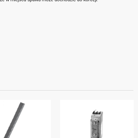
×
×
×
stę