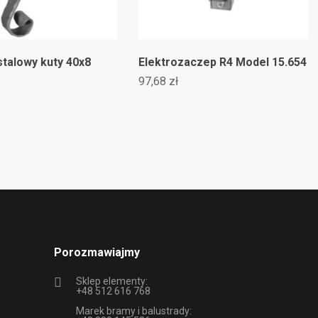
talowy kuty 40x8
Elektrozaczep R4 Model 15.654
97,68 zł
Porozmawiajmy
Sklep elementy:
+48 512 616 768
Marek bramy i balustrady: