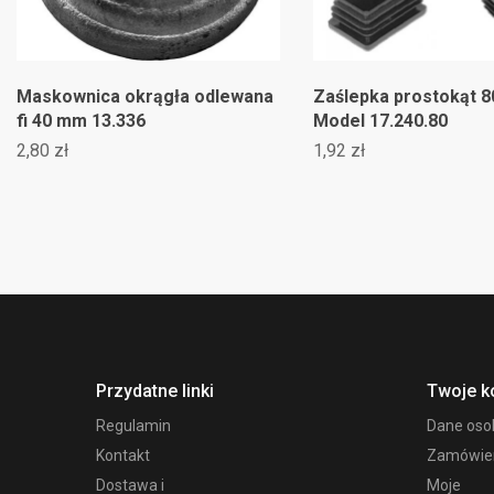
Maskownica okrągła odlewana
Zaślepka prostokąt 
fi 40 mm 13.336
Model 17.240.80
2,80 zł
1,92 zł
Przydatne linki
Twoje k
Regulamin
Dane os
Kontakt
Zamówie
Dostawa i
Moje