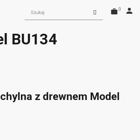
0
el BU134
chylna z drewnem Model