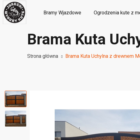
Bramy Wjazdowe
Ogrodzenia kute z m
Brama Kuta Uch
Metalowe ozdoby i dekoracje kute
M
Strona główna
Brama Kuta Uchylna z drewnem 