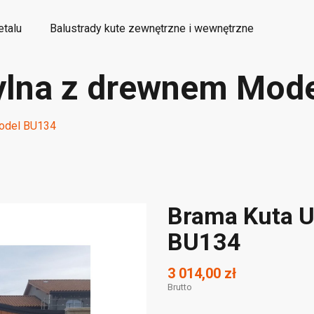
etalu
Balustrady kute zewnętrzne i wewnętrzne
ylna z drewnem Mod
etalowe elementy kute ozdobne
Wyroby dekoracyjne
Model BU134
Brama Kuta U
BU134
3 014,00 zł
Brutto