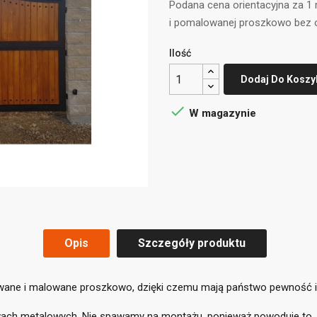
Podana cena orientacyjna za 1
i pomalowanej proszkowo bez 
Ilość
Dodaj Do Koszy

W magazynie
Opis
Szczegóły produktu
ane i malowane proszkowo, dzięki czemu mają państwo pewność ich
wach metalowych. Nie spawamy na montażu, ponieważ powoduje to, 