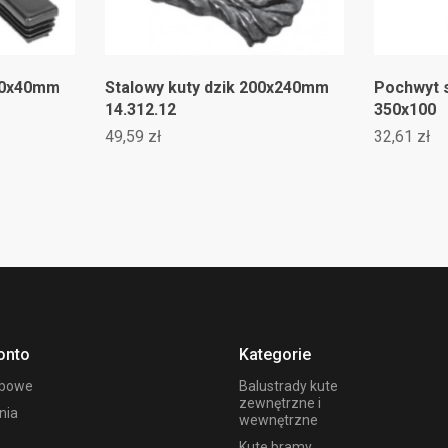
80x40mm
Stalowy kuty dzik 200x240mm
Pochwyt s
14.312.12
350x100
49,59 zł
32,61 zł
onto
Kategorie
obowe
Balustrady kute
zewnętrzne i
nia
wewnętrzne
Kute bramy