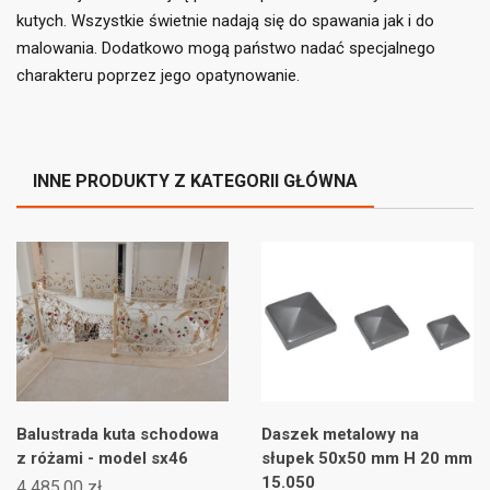
((cancelText))
((loginText))
((cancelText))
((createText))
kutych. Wszystkie świetnie nadają się do spawania jak i do
malowania. Dodatkowo mogą państwo nadać specjalnego
charakteru poprzez jego opatynowanie.
INNE PRODUKTY Z KATEGORII GŁÓWNA
Balustrada kuta schodowa
Daszek metalowy na
z różami - model sx46
słupek 50x50 mm H 20 mm
15.050
4 485,00 zł