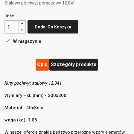
Stalowy pochwyt poręczowy 12.041
Ilość
Dodaj Do Koszyka

W magazynie
Opis
Szczegóły produktu
Kuty pochwyt stalowy 12.041
((title))
×
Zaloguj się
×
Wymiary HxL (mm) - 200x200
Dodaj do listy życzeń
×
Musisz być zalogowany by zapisać produkty na swojej
Materiał - 40x8mm
((label))
liście życzeń.
waga (kg): 1,05
add_circle_outline
Utwórz nową listę
W naszej ofercie znajdą państwo przeróżne wzory elemetów