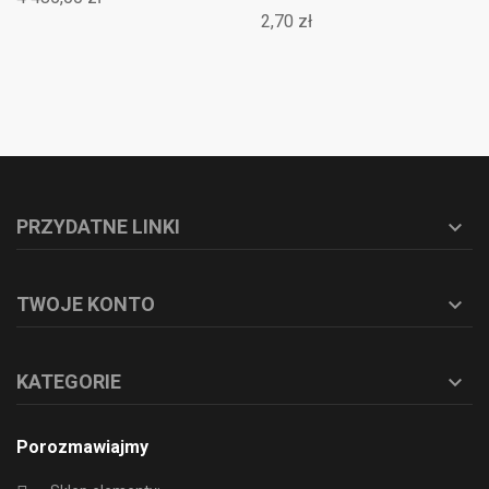
2,70 zł
PRZYDATNE LINKI

TWOJE KONTO

KATEGORIE

Porozmawiajmy