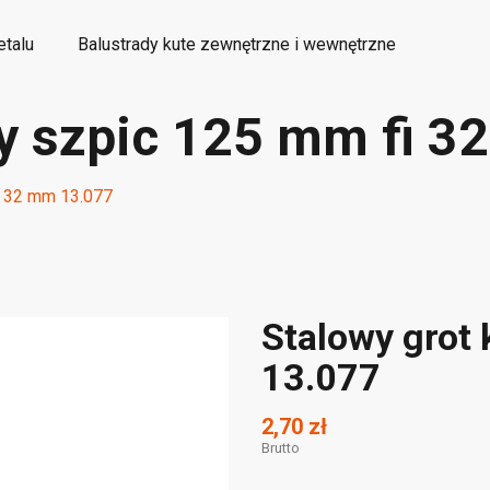
etalu
Balustrady kute zewnętrzne i wewnętrzne
ty szpic 125 mm fi 
etalowe elementy kute ozdobne
Wyroby dekoracyjne
i 32 mm 13.077
Stalowy grot
13.077
2,70 zł
Brutto