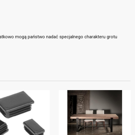
×
×
×
odatkowo mogą państwo nadać specjalnego charakteru grotu
stę