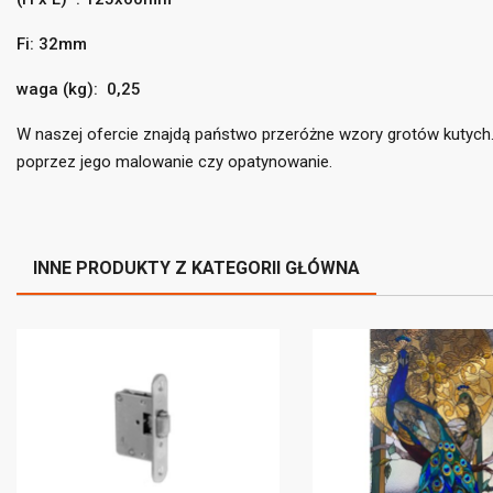
Fi: 32mm
((
Za
waga (kg): 0,25
Do
((l
Mus
W naszej ofercie znajdą państwo przeróżne wzory grotów kutych.
poprzez jego malowanie czy opatynowanie.
INNE PRODUKTY Z KATEGORII GŁÓWNA