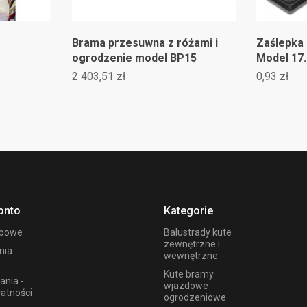
Brama przesuwna z różami i
Zaślepka
ogrodzenie model BP15
Model 17.
2 403,51 zł
0,93 zł
onto
Kategorie
obowe
Balustrady kute
zewnętrzne i
nia
wewnętrzne
Kute bramy
ania -
wjazdowe
łatności
ogrodzeniowe