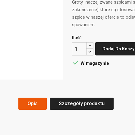
Groty, inaczej zwane szpicami 
zakończenie) które są stosowane
szpice w naszej ofercie to odle
spawaniem.
Ilość
Dodaj Do Koszy

W magazynie
Opis
Szczegóły produktu