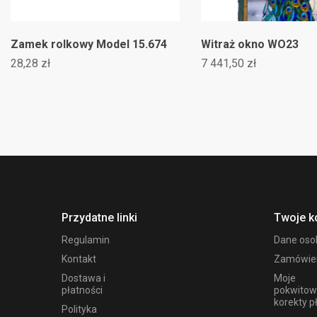
Zamek rolkowy Model 15.674
Witraż okno WO23
28,28 zł
7 441,50 zł
Przydatne linki
Twoje k
Regulamin
Dane os
Kontakt
Zamówie
Dostawa i
Moje
płatności
pokwitow
korekty p
Polityka