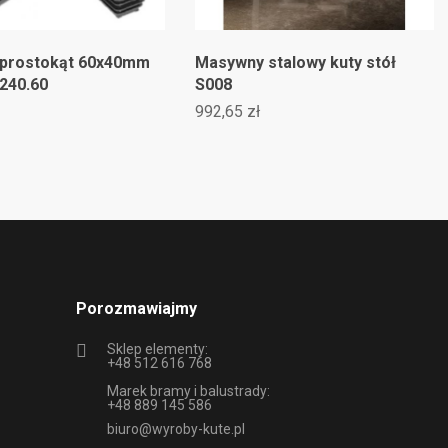
 prostokąt 60x40mm
Masywny stalowy kuty stół
240.60
S008
992,65 zł
Porozmawiajmy
Sklep elementy:
+48 512 616 768
Marek bramy i balustrady:
+48 889 145 586
biuro@wyroby-kute.pl