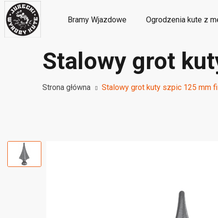
Bramy Wjazdowe
Ogrodzenia kute z m
Stalowy grot ku
Metalowe ozdoby i dekoracje kute
M
Strona główna
Stalowy grot kuty szpic 125 mm f