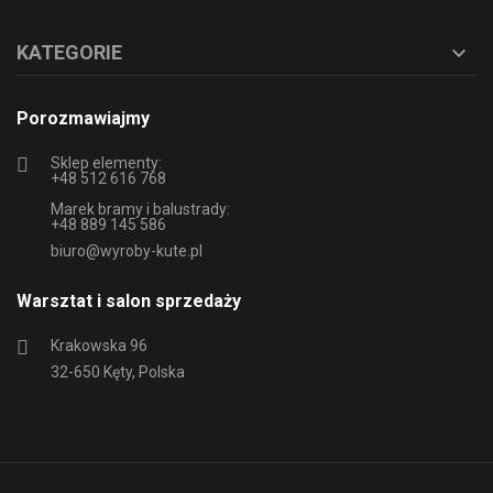
KATEGORIE

Porozmawiajmy
Sklep elementy:
+48 512 616 768
Marek bramy i balustrady:
+48 889 145 586
biuro@wyroby-kute.pl
Warsztat i salon sprzedaży
Krakowska 96
32-650 Kęty, Polska