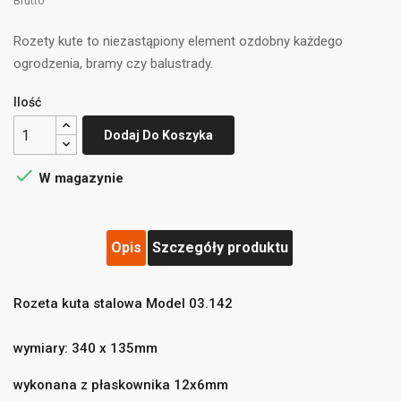
Brutto
Rozety kute to niezastąpiony element ozdobny każdego
ogrodzenia, bramy czy balustrady.
Ilość
Dodaj Do Koszyka

W magazynie
Opis
Szczegóły produktu
Rozeta kuta stalowa Model 03.142
((title))
×
Zaloguj się
×
wymiary: 340 x 135mm
Dodaj do listy życzeń
×
wykonana z płaskownika 12x6mm
Musisz być zalogowany by zapisać produkty na swojej
((label))