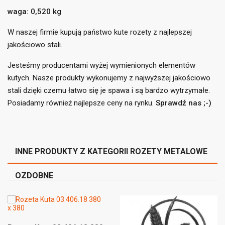
liście życzeń.
waga: 0,520 kg
add_circle_outline
Utwórz nową listę
W naszej firmie kupują państwo kute rozety z najlepszej
((cancelText))
((loginText))
((cancelText))
((createText))
jakościowo stali.
Jesteśmy producentami wyżej wymienionych elementów
kutych. Nasze produkty wykonujemy z najwyższej jakościowo
stali dzięki czemu łatwo się je spawa i są bardzo wytrzymałe.
Posiadamy również najlepsze ceny na rynku.
Sprawdź nas ;-)
INNE PRODUKTY Z KATEGORII ROZETY METALOWE
OZDOBNE