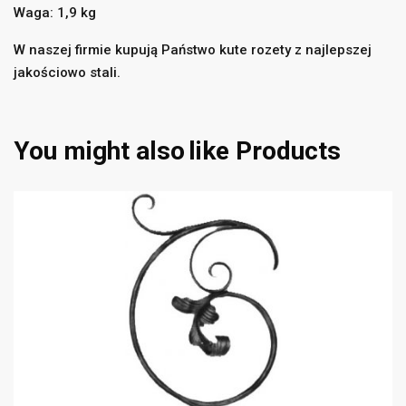
Waga: 1,9 kg
W naszej firmie kupują Państwo kute rozety z najlepszej
jakościowo stali.
((title))
×
Zaloguj się
×
Dodaj do listy życzeń
×
You might also
like Products
Musisz być zalogowany by zapisać produkty na swojej
((label))
liście życzeń.
add_circle_outline
Utwórz nową listę
((cancelText))
((loginText))
((cancelText))
((createText))