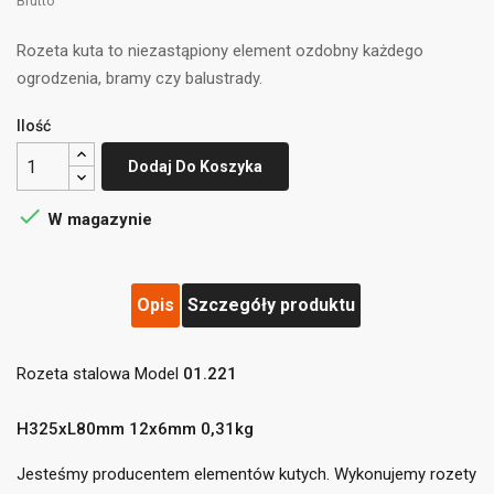
Brutto
Rozeta kuta to niezastąpiony element ozdobny każdego
ogrodzenia, bramy czy balustrady.
Ilość
Dodaj Do Koszyka

W magazynie
Opis
Szczegóły produktu
((title))
×
Zaloguj się
×
Dodaj do listy życzeń
×
Rozeta stalowa Model
01.221
Musisz być zalogowany by zapisać produkty na swojej
((label))
liście życzeń.
H325xL80mm 12x6mm 0,31kg
add_circle_outline
Utwórz nową listę
Jesteśmy producentem elementów kutych. Wykonujemy rozety
((cancelText))
((loginText))
((cancelText))
((createText))