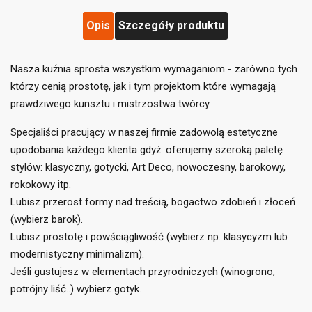
Opis
Szczegóły produktu
Nasza kuźnia sprosta wszystkim wymaganiom - zarówno tych
którzy cenią prostotę, jak i tym projektom które wymagają
prawdziwego kunsztu i mistrzostwa twórcy.
Specjaliści pracujący w naszej firmie zadowolą estetyczne
upodobania każdego klienta gdyż: oferujemy szeroką paletę
stylów: klasyczny, gotycki, Art Deco, nowoczesny, barokowy,
rokokowy itp.
((title))
×
Zaloguj się
×
Lubisz przerost formy nad treścią, bogactwo zdobień i złoceń
(wybierz barok).
Dodaj do listy życzeń
×
Musisz być zalogowany by zapisać produkty na swojej
((label))
Lubisz prostotę i powściągliwość (wybierz np. klasycyzm lub
liście życzeń.
modernistyczny minimalizm).
Jeśli gustujesz w elementach przyrodniczych (winogrono,
add_circle_outline
Utwórz nową listę
potrójny liść..) wybierz gotyk.
((cancelText))
((loginText))
((cancelText))
((createText))