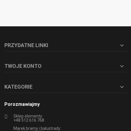
PRZYDATNE LINKI

TWOJE KONTO

KATEGORIE

Porozmawiajmy
Sklep elementy:
+48 512 616 768
Marek bramy i balustrady: