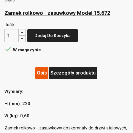
Brutto
Zamek rolkowo - zasuwkowy Model 15.672
Ilość
Dodaj Do Koszyka

W magazynie
Opis
Szczegóły produktu
Wymiary:
((title))
×
Zaloguj się
×
H (mm): 220
Dodaj do listy życzeń
×
Musisz być zalogowany by zapisać produkty na swojej
((label))
W (kg): 0,60
liście życzeń.
Zamek rolkowo - zasuwkowy doskomnały do drzwi stalowych,
Utwórz nową listę