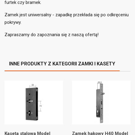
add_circle_outline
furtek czy bramek.
((cancelText))
((loginText))
((cancelText))
((createText))
Zamek jest uniwersalny - zapadkę przekłada się po odkręceniu
pokrywy.
Zapraszamy do zapoznania się z naszą ofertą!
INNE PRODUKTY Z KATEGORII ZAMKI I KASETY
Kaseta stalowa Model
Zamek hakowy H40 Model