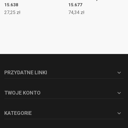
15.638
15.677
27,25 zł
74,34 zł
PRZYDATNE LINKI

TWOJE KONTO

KATEGORIE
