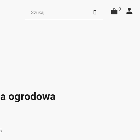
0
ta ogrodowa
5