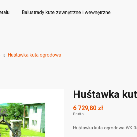
etalu
Balustrady kute zewnętrzne i wewnętrzne
etalowe elementy kute ozdobne
Wyroby dekoracyjne
e
Huśtawka kuta ogrodowa
Huśtawka ku
6 729,80 zł
Brutto
Huśtawka kuta ogrodowa WK 0