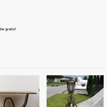
×
×
w gratis!
×
stę