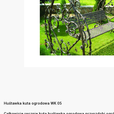
Huśtawka kuta ogrodowa WK 05
Całkowicie ręcznie kuta huśtawka ogrodowa przyozdobi ogr