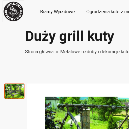
Bramy Wjazdowe
Ogrodzenia kute z m
Duży grill kuty
Metalowe ozdoby i dekoracje kute
M
Strona główna
Metalowe ozdoby i dekoracje kut