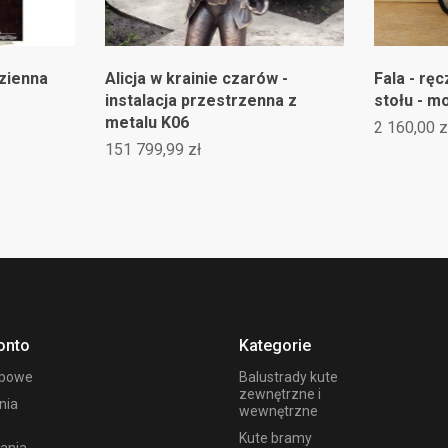
dzienna
Alicja w krainie czarów -
Fala - rę
instalacja przestrzenna z
stołu - 
metalu K06
2 160,00 z
151 799,99 zł
onto
Kategorie
obowe
Balustrady kute
zewnętrzne i
nia
wewnętrzne
Kute bramy
ania -