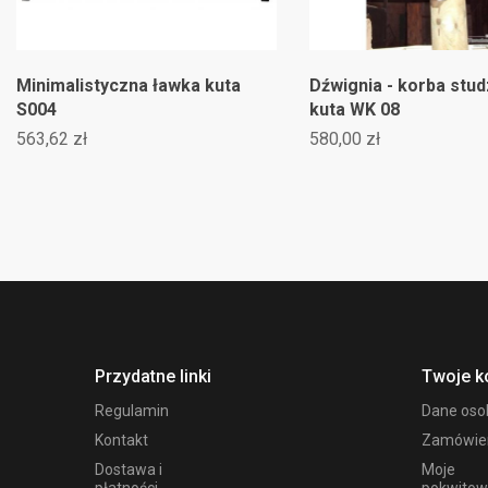
Minimalistyczna ławka kuta
Dźwignia - korba stu
S004
kuta WK 08
563,62 zł
580,00 zł
Przydatne linki
Twoje k
Regulamin
Dane os
Kontakt
Zamówie
Dostawa i
Moje
płatności
pokwitow