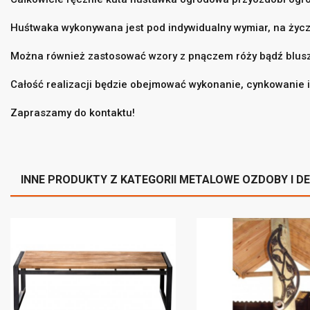
Huśtwaka wykonywana jest pod indywidualny wymiar, na życze
Można również zastosować wzory z pnączem róży bądź bluszc
((
Za
Całość realizacji będzie obejmować wykonanie, cynkowanie 
Do
Zapraszamy do kontaktu!
((l
Mus
INNE PRODUKTY Z KATEGORII METALOWE OZDOBY I D