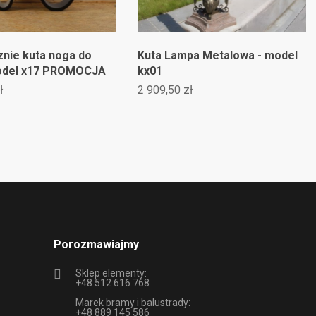
cznie kuta noga do
Kuta Lampa Metalowa - model
model x17 PROMOCJA
kx01
ł
2 909,50 zł
Porozmawiajmy
Sklep elementy:
+48 512 616 768
Marek bramy i balustrady:
+48 889 145 586