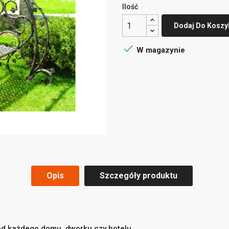
Ilość
Dodaj Do Koszy

W magazynie
Opis
Szczegóły produktu
ód każdego domu, dworku czy hotelu.