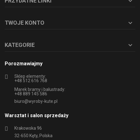
PRZYDATNE LINKI

TWOJE KONTO

KATEGORIE

Porozmawiajmy
Sklep elementy:
+48 512 616 768
Marek bramy i balustrady:
+48 889 145 586
biuro@wyroby-kute.pl
Warsztat i salon sprzedaży
Krakowska 96
32-650 Kęty, Polska