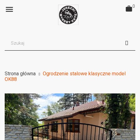
0

Strona główna
Ogrodzenie stalowe klasyczne model
OK88