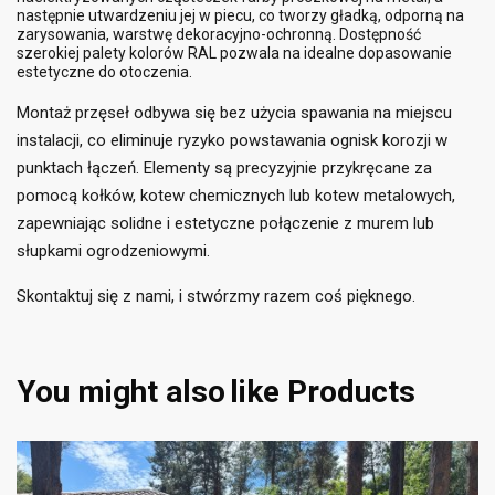
Dodaj do listy życzeń
×
następnie utwardzeniu jej w piecu, co tworzy gładką, odporną na
zarysowania, warstwę dekoracyjno-ochronną. Dostępność
Musisz być zalogowany by zapisać produkty na swojej
((label))
szerokiej palety kolorów RAL pozwala na idealne dopasowanie
liście życzeń.
estetyczne do otoczenia.
add_circle_outline
Utwórz nową listę
Montaż przęseł odbywa się bez użycia spawania na miejscu
((cancelText))
((loginText))
instalacji, co eliminuje ryzyko powstawania ognisk korozji w
((cancelText))
((createText))
punktach łączeń. Elementy są precyzyjnie przykręcane za
pomocą kołków, kotew chemicznych lub kotew metalowych,
zapewniając solidne i estetyczne połączenie z murem lub
słupkami ogrodzeniowymi.
Skontaktuj się z nami, i stwórzmy razem coś pięknego.
You might also
like Products