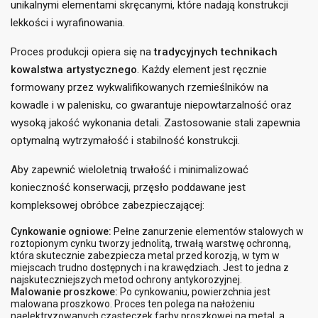
unikalnymi elementami skręcanymi, które nadają konstrukcji
lekkości i wyrafinowania.
Proces produkcji opiera się na
tradycyjnych technikach
kowalstwa artystycznego
. Każdy element jest ręcznie
formowany przez wykwalifikowanych rzemieślników na
kowadle i w palenisku, co gwarantuje niepowtarzalność oraz
wysoką jakość wykonania detali. Zastosowanie stali zapewnia
optymalną wytrzymałość i stabilność konstrukcji.
Aby zapewnić wieloletnią trwałość i minimalizować
konieczność konserwacji, przęsło poddawane jest
kompleksowej obróbce zabezpieczającej:
Cynkowanie ogniowe:
Pełne zanurzenie elementów stalowych w
roztopionym cynku tworzy jednolitą, trwałą warstwę ochronną,
która skutecznie zabezpiecza metal przed korozją, w tym w
miejscach trudno dostępnych i na krawędziach. Jest to jedna z
najskuteczniejszych metod ochrony antykorozyjnej.
Malowanie proszkowe:
Po cynkowaniu, powierzchnia jest
((title))
×
Zaloguj się
×
malowana proszkowo. Proces ten polega na nałożeniu
naelektryzowanych cząsteczek farby proszkowej na metal, a