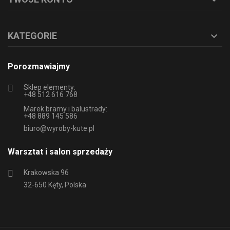
KATEGORIE

Porozmawiajmy
Sklep elementy:
+48 512 616 768
Marek bramy i balustrady:
+48 889 145 586
biuro@wyroby-kute.pl
Warsztat i salon sprzedaży
Krakowska 96
32-650 Kęty, Polska