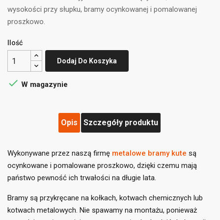
wysokości przy słupku, bramy ocynkowanej i pomalowanej
proszkowo.
Ilość
Dodaj Do Koszyka

W magazynie
Opis
Szczegóły produktu
Wykonywane przez naszą firmę
metalowe bramy kute
są
ocynkowane i pomalowane proszkowo, dzięki czemu mają
państwo pewność ich trwałości na długie lata.
((title))
×
Zaloguj się
×
Bramy są przykręcane na kołkach, kotwach chemicznych lub
Dodaj do listy życzeń
×
kotwach metalowych. Nie spawamy na montażu, ponieważ
Musisz być zalogowany by zapisać produkty na swojej
((label))