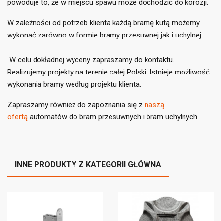
powoduje to, że w miejscu spawu może dochodzić do korozji.
liście życzeń.
W zależności od potrzeb klienta każdą bramę kutą możemy
add_circle_outline
Utwórz nową listę
wykonać zarówno w formie bramy przesuwnej jak i uchylnej.
((cancelText))
((loginText))
((cancelText))
((createText))
W celu dokładnej wyceny zapraszamy do kontaktu.
Realizujemy projekty na terenie całej Polski. Istnieje możliwość
wykonania bramy według projektu klienta.
Zapraszamy również do zapoznania się z
naszą
ofertą
automatów do bram przesuwnych i bram uchylnych.
INNE PRODUKTY Z KATEGORII GŁÓWNA