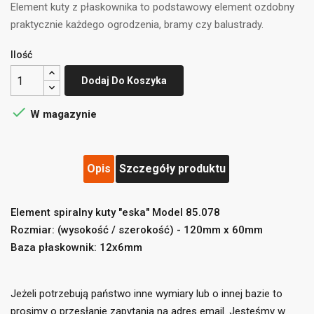
Element kuty z płaskownika to podstawowy element ozdobny
praktycznie każdego ogrodzenia, bramy czy balustrady.
Ilość
Dodaj Do Koszyka

W magazynie
Opis
Szczegóły produktu
Element spiralny kuty "eska" Model 85.078
((title))
×
Zaloguj się
×
Rozmiar: (wysokość / szerokość) - 120mm x 60mm
Baza płaskownik: 12x6mm
Dodaj do listy życzeń
×
Musisz być zalogowany by zapisać produkty na swojej
((label))
liście życzeń.
Jeżeli potrzebują państwo inne wymiary lub o innej bazie to
add_circle_outline
prosimy o przesłanie zapytania na adres email. Jesteśmy w
Utwórz nową listę