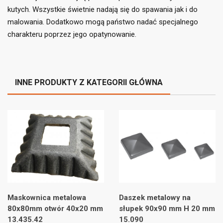
((cancelText))
((loginText))
((cancelText))
((createText))
kutych. Wszystkie świetnie nadają się do spawania jak i do
malowania. Dodatkowo mogą państwo nadać specjalnego
charakteru poprzez jego opatynowanie.
INNE PRODUKTY Z KATEGORII GŁÓWNA
Maskownica metalowa
Daszek metalowy na
80x80mm otwór 40x20 mm
słupek 90x90 mm H 20 mm
13.435.42
15.090