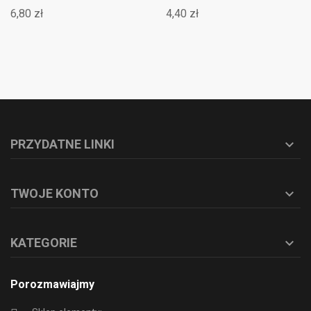
6,80 zł
4,40 zł
PRZYDATNE LINKI

TWOJE KONTO

KATEGORIE

Porozmawiajmy