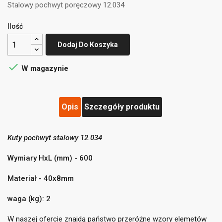
Stalowy pochwyt poręczowy 12.034
Ilość
Dodaj Do Koszyka

W magazynie
Opis
Szczegóły produktu
Kuty pochwyt stalowy 12.034
((title))
×
Zaloguj się
×
Wymiary HxL (mm) - 600
Dodaj do listy życzeń
×
Musisz być zalogowany by zapisać produkty na swojej
Materiał - 40x8mm
((label))
liście życzeń.
waga (kg): 2
add_circle_outline
Utwórz nową listę
W naszej ofercie znajdą państwo przeróżne wzory elemetów