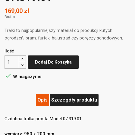
169,00 zł
Brutto
Tralki to najpopularniejszy materiał do produkcji kutych
ogrodzeń, bram, furtek, balustrad czy poręczy schodowych.
Ilość
Dodaj Do Koszyka

W magazynie
Opis
Szczegóły produktu
((title))
×
Zaloguj się
×
Ozdobna tralka prosta Model 07.319.01
Dodaj do listy życzeń
×
Musisz być zalogowany by zapisać produkty na swojej
((label))
wymiary: 950 x 200 mm