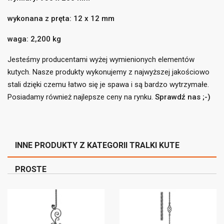
liście życzeń.
wykonana z pręta: 12 x 12 mm
add_circle_outline
Utwórz nową listę
waga: 2,200 kg
((cancelText))
((loginText))
((cancelText))
((createText))
Jesteśmy producentami wyżej wymienionych elementów
kutych. Nasze produkty wykonujemy z najwyższej jakościowo
stali dzięki czemu łatwo się je spawa i są bardzo wytrzymałe.
Posiadamy również najlepsze ceny na rynku.
Sprawdź nas ;-)
INNE PRODUKTY Z KATEGORII TRALKI KUTE
PROSTE