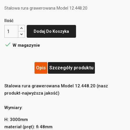
Stalowa rura grawerowana Model 12.448.20
Ilość
Dodaj Do Koszyka

W magazynie
Opis
Szczegóły produktu
Stalowa rura grawerowana Model 12.448.20
(nasz
produkt-najwyższa jakość)
Wymiary:
((title))
×
Zaloguj się
×
H: 3000mm
Dodaj do listy życzeń
×
materiał (pręt): fi 48mm
Musisz być zalogowany by zapisać produkty na swojej