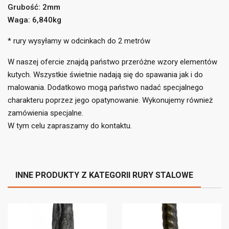
((label))
Grubość: 2mm
liście życzeń.
Waga: 6,840kg
add_circle_outline
Utwórz nową listę
* rury wysyłamy w odcinkach do 2 metrów
((cancelText))
((loginText))
((cancelText))
((createText))
W naszej ofercie znajdą państwo przeróżne wzory elementów
kutych. Wszystkie świetnie nadają się do spawania jak i do
malowania. Dodatkowo mogą państwo nadać specjalnego
charakteru poprzez jego opatynowanie. Wykonujemy również
zamówienia specjalne.
W tym celu zapraszamy do kontaktu.
INNE PRODUKTY Z KATEGORII RURY STALOWE