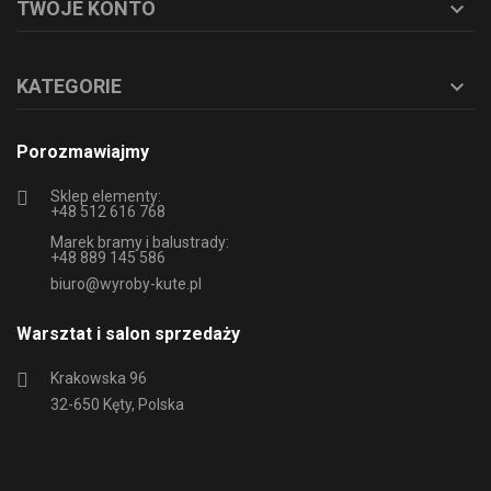
TWOJE KONTO

KATEGORIE

Porozmawiajmy
Sklep elementy:
+48 512 616 768
Marek bramy i balustrady:
+48 889 145 586
biuro@wyroby-kute.pl
Warsztat i salon sprzedaży
Krakowska 96
32-650 Kęty, Polska