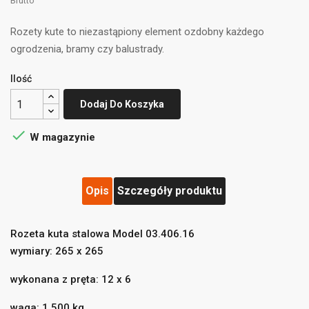
Brutto
Rozety kute to niezastąpiony element ozdobny każdego
ogrodzenia, bramy czy balustrady.
Ilość
Dodaj Do Koszyka

W magazynie
Opis
Szczegóły produktu
((title))
×
Zaloguj się
×
Rozeta kuta stalowa Model 03.406.16
Dodaj do listy życzeń
×
Musisz być zalogowany by zapisać produkty na swojej
wymiary: 265 x 265
((label))
liście życzeń.
wykonana z pręta: 12 x 6
add_circle_outline
Utwórz nową listę
waga: 1,500 kg