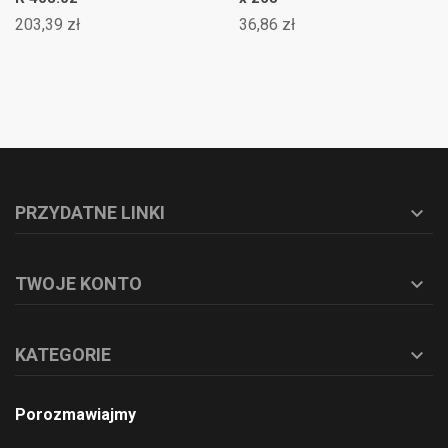
203,39 zł
36,86 zł
PRZYDATNE LINKI

TWOJE KONTO

KATEGORIE

Porozmawiajmy