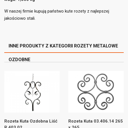
((cancelText))
((loginText))
((cancelText))
((createText))
W naszej firmie kupują państwo kute rozety z najlepszej
jakościowo stali.
INNE PRODUKTY Z KATEGORII ROZETY METALOWE
OZDOBNE
Rozeta Kuta Ozdobna Liść
Rozeta Kuta 03.406.14 265
R 403.02
x 265