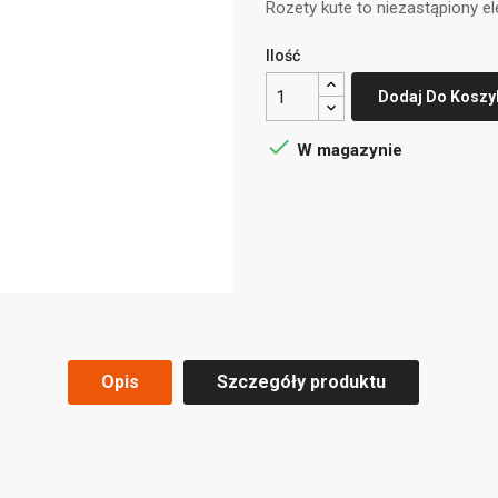
Rozety kute to niezastąpiony e
Ilość
Dodaj Do Koszy

W magazynie
Opis
Szczegóły produktu