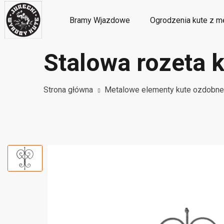
Bramy Wjazdowe
Ogrodzenia kute z m
Stalowa rozeta 
Metalowe ozdoby i dekoracje kute
M
Strona główna
Metalowe elementy kute ozdobne