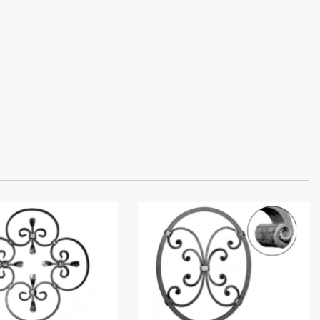
×
×
×
stę