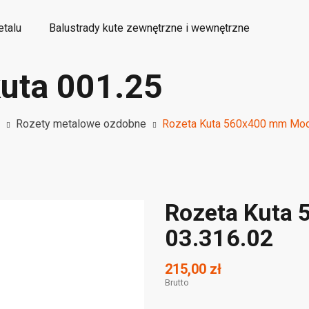
etalu
Balustrady kute zewnętrzne i wewnętrzne
kuta 001.25
etalowe elementy kute ozdobne
Wyroby dekoracyjne
Rozety metalowe ozdobne
Rozeta Kuta 560x400 mm Mod
Rozeta Kuta
03.316.02
215,00 zł
Brutto