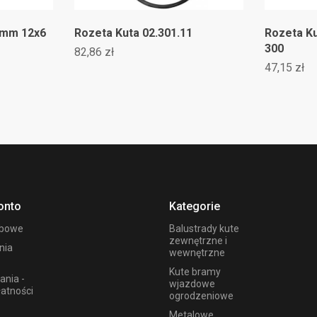
 mm 12x6
Rozeta Kuta 02.301.11
Rozeta Ku
300
82,86 zł
47,15 zł
onto
Kategorie
obowe
Balustrady kute
zewnętrzne i
nia
wewnętrzne
Kute bramy
ania -
wjazdowe
łatności
ogrodzeniowe
Metalowe