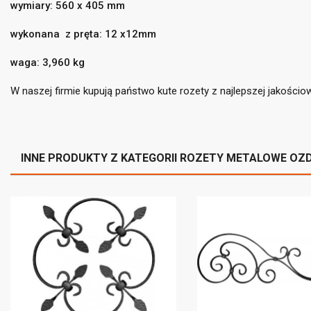
wymiary: 560 x 405 mm
((
wykonana
z pręta: 12 x12mm
Za
Do
waga: 3,960 kg
((l
Mus
W naszej firmie kupują państwo kute rozety z najlepszej jakościow
INNE PRODUKTY Z KATEGORII ROZETY METALOWE OZ