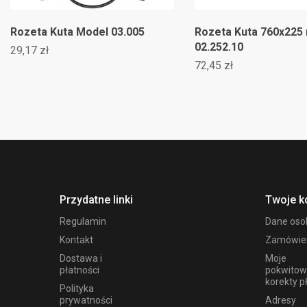
Rozeta Kuta Model 03.005
Rozeta Kuta 760x225
02.252.10
29,17 zł
72,45 zł
Przydatne linki
Twoje k
Regulamin
Dane os
Kontakt
Zamówie
Dostawa i
Moje
płatności
pokwitow
korekty p
Polityka
prywatności
Adresy