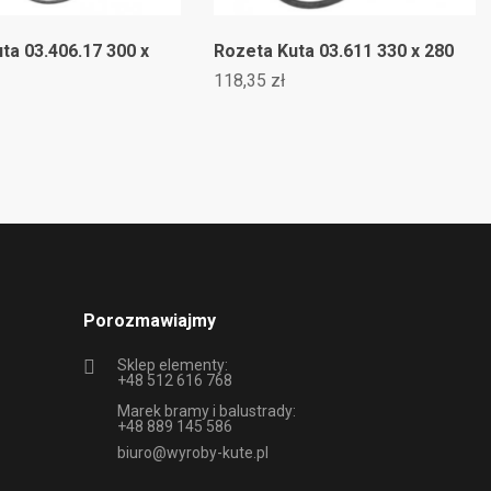
ta 03.406.17 300 x
Rozeta Kuta 03.611 330 x 280
118,35 zł
Porozmawiajmy
Sklep elementy:
+48 512 616 768
Marek bramy i balustrady:
+48 889 145 586
biuro@wyroby-kute.pl