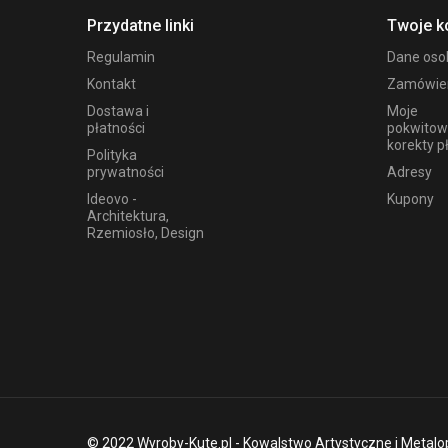
Przydatne linki
Twoje k
Regulamin
Dane os
Kontakt
Zamówie
Dostawa i
Moje
płatności
pokwitow
korekty p
Polityka
prywatności
Adresy
Ideovo -
Kupony
Architektura,
Rzemiosło, Design
© 2022 Wyroby-Kute.pl - Kowalstwo Artystyczne i Metalo