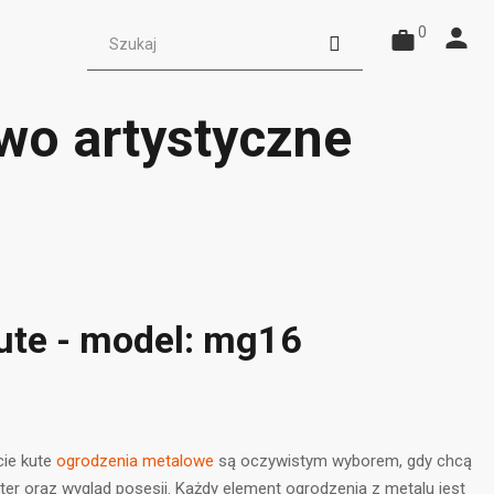
0
wo artystyczne
ute - model: mg16
ie kute
ogrodzenia metalowe
są oczywistym wyborem, gdy chcą
er oraz wygląd posesji. Każdy element ogrodzenia z metalu jest