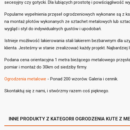
secesyjny czy gotycki. Dla lubiących prostotę i powściągliwość
Popularne wypełnienia przęseł ogrodzeniowych wykonane są z ksz
na montaż płotów wykonanych ze sztachet metalowych lub sztach
wygląd i styl do indywidualnych gustów i upodobań.
Istnieje możliwość lakierowania stali lakierem bezbarwnym dla u
klienta. Jesteśmy w stanie zrealizować każdy projekt. Najbardziej l
((
Za
Podana cena orientacyjna 1 metra bieżącego metalowego przęs
Do
((l
pomiar i montaż do 30km od siedziby firmy.
Mus
Ogrodzenia metalowe
- Ponad 200 wzorów. Galeria i cennik.
Skontaktuj się z nami, i stwórzmy razem coś pięknego.
INNE PRODUKTY Z KATEGORII OGRODZENIA KUTE Z M