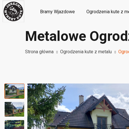
Bramy Wjazdowe
Ogrodzenia kute z m
Metalowe Ogrodz
Metalowe ozdoby i dekoracje kute
M
Strona główna
Ogrodzenia kute z metalu
Ogro