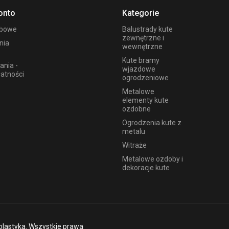
onto
Kategorie
obowe
Balustrady kute
zewnętrzne i
nia
wewnętrzne
Kute bramy
ania -
wjazdowe
łatności
ogrodzeniowe
Metalowe
elementy kute
ozdobne
Ogrodzenia kute z
metalu
Witraże
Metalowe ozdoby i
dekoracje kute
plastyka. Wszystkie prawa