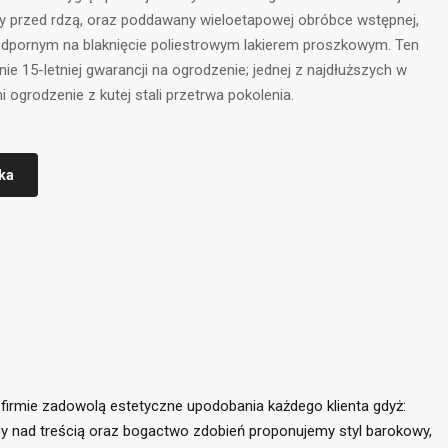
 przed rdzą, oraz poddawany wieloetapowej obróbce wstępnej,
odpornym na blaknięcie poliestrowym lakierem proszkowym. Ten
e 15-letniej gwarancji na ogrodzenie; jednej z najdłuższych w
 ogrodzenie z kutej stali przetrwa pokolenia.
ka
 firmie zadowolą estetyczne upodobania każdego klienta gdyż:
rmy nad treścią oraz bogactwo zdobień proponujemy styl barokowy,