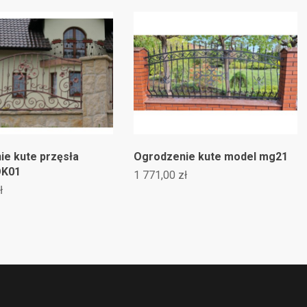
ute przęsła
Ogrodzenie kute model mg21
O
1
k
1 771,00 zł
1