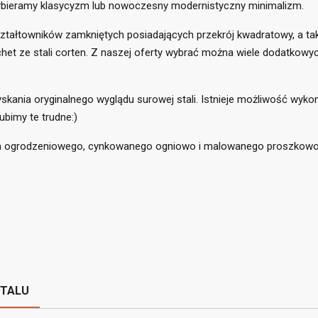
 wybieramy klasycyzm lub nowoczesny modernistyczny minimalizm.
tałtowników zamkniętych posiadających przekrój kwadratowy, a takż
et ze stali corten. Z naszej oferty wybrać można wiele dodatkowy
zyskania oryginalnego wyglądu surowej stali. Istnieje możliwość wy
ubimy te trudne:)
title))
loguj się
ła ogrodzeniowego, cynkowanego ogniowo i malowanego proszkowo 
daj do listy życzeń
abel))
isz być zalogowany by zapisać produkty na swojej liście życzeń.
add_circle_outline
Utwórz nową li
((cancelText))
((loginText))
((cancelText))
((createText))
ETALU