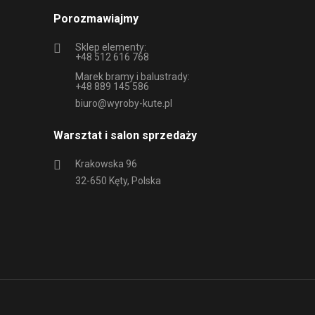
Porozmawiajmy
Sklep elementy:
+48 512 616 768
Marek bramy i balustrady:
+48 889 145 586
biuro@wyroby-kute.pl
Warsztat i salon sprzedaży
Krakowska 96
32-650 Kęty, Polska