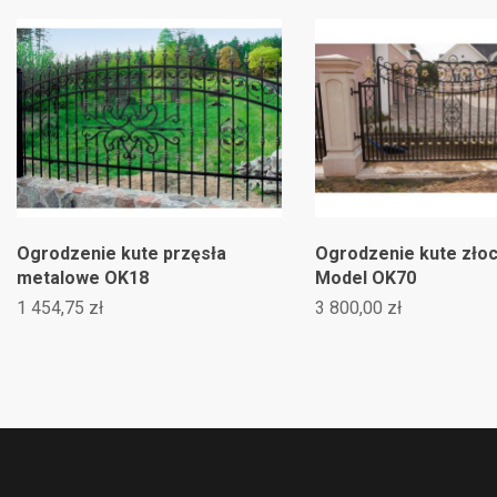
grodzenie kute przęsła
Ogrodzenie kute złocon
etalowe OK18
Model OK70
 454,75 zł
3 800,00 zł