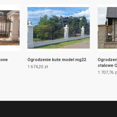
e
Ogrodzenie kute model mg22
Ogrodzenie k
stalowe OK0
1 674,20 zł
1 707,76 zł