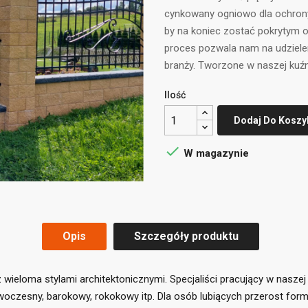
cynkowany ogniowo dla ochrony
by na koniec zostać pokrytym 
proces pozwala nam na udzieleni
branży. Tworzone w naszej kuźni
Ilość
Dodaj Do Koszy

W magazynie
Opis
Szczegóły produktu
wieloma stylami architektonicznymi. Specjaliści pracujący w naszej
nowoczesny, barokowy, rokokowy itp. Dla osób lubiących przerost fo