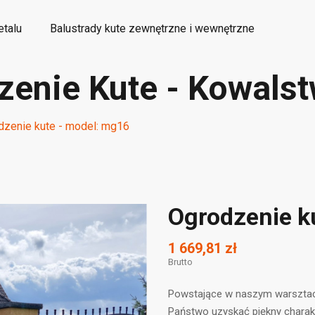
etalu
Balustrady kute zewnętrzne i wewnętrzne
enie Kute - Kowalst
etalowe elementy kute ozdobne
Wyroby dekoracyjne
dzenie kute - model: mg16
Ogrodzenie k
1 669,81 zł
Brutto
Powstające w naszym warsztac
Państwo uzyskać piękny charakt