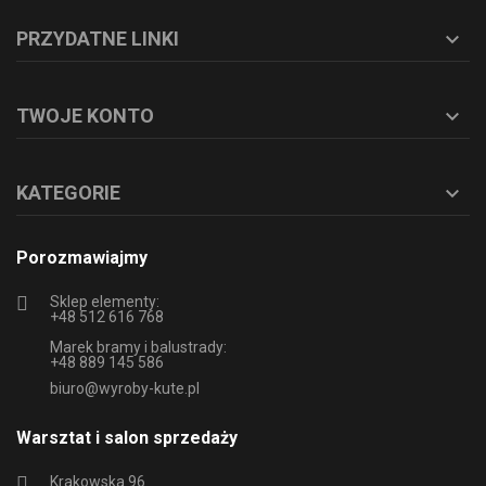
PRZYDATNE LINKI

TWOJE KONTO

KATEGORIE

Porozmawiajmy
Sklep elementy:
+48 512 616 768
Marek bramy i balustrady:
+48 889 145 586
biuro@wyroby-kute.pl
Warsztat i salon sprzedaży
Krakowska 96