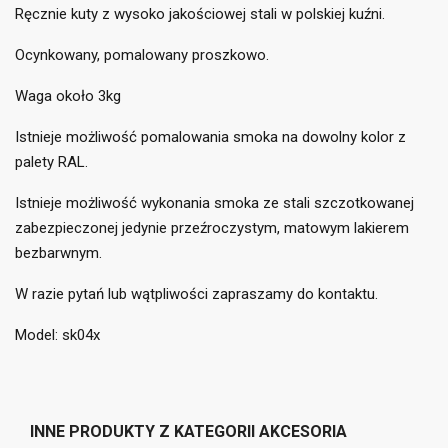
×
×
Ręcznie kuty z wysoko jakościowej stali w polskiej kuźni.
Dodaj do listy życzeń
×
Musisz być zalogowany by zapisać produkty na swojej
((label))
Ocynkowany, pomalowany proszkowo.
liście życzeń.
Waga około 3kg
add_circle_outline
Utwórz nową listę
Istnieje możliwość pomalowania smoka na dowolny kolor z
((cancelText))
((loginText))
((cancelText))
((createText))
palety RAL.
Istnieje możliwość wykonania smoka ze stali szczotkowanej
zabezpieczonej jedynie przeźroczystym, matowym lakierem
bezbarwnym.
W razie pytań lub wątpliwości zapraszamy do kontaktu.
Model: sk04x
INNE PRODUKTY Z KATEGORII AKCESORIA