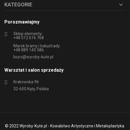
KATEGORIE

Porozmawiajmy
Sklep elementy:
+48 512 616 768
Marek bramy i balustrady:
+48 889 145 586
biuro@wyroby-kute.pl
Warsztat i salon sprzedaży
Krakowska 96
32-650 Kęty, Polska
© 2022 Wyroby-Kute.pl - Kowalstwo Artystyczne i Metaloplastyka.