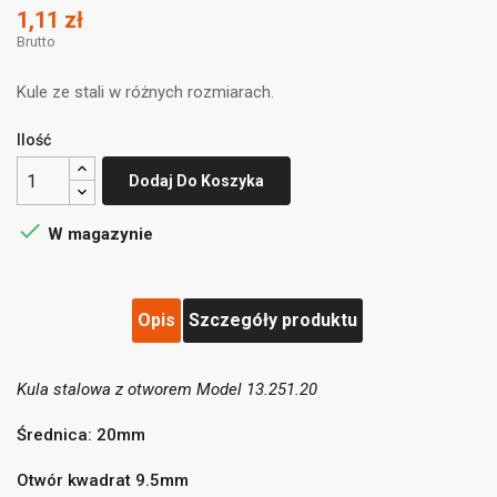
1,11 zł
Brutto
Kule ze stali w różnych rozmiarach.
Ilość
Dodaj Do Koszyka

W magazynie
Opis
Szczegóły produktu
Kula stalowa z otworem Model 13.251.20
((title))
×
Zaloguj się
×
Średnica: 20mm
Dodaj do listy życzeń
×
Musisz być zalogowany by zapisać produkty na swojej
((label))
Otwór kwadrat 9.5mm
liście życzeń.