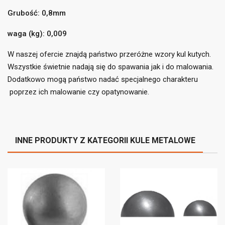
Grubość: 0,8mm
add_circle_outline
Utwórz nową listę
((cancelText))
((loginText))
((cancelText))
((createText))
waga (kg): 0,009
W naszej ofercie znajdą państwo przeróżne wzory kul kutych.
Wszystkie świetnie nadają się do spawania jak i do malowania.
Dodatkowo mogą państwo nadać specjalnego charakteru
poprzez ich malowanie czy opatynowanie.
INNE PRODUKTY Z KATEGORII KULE METALOWE