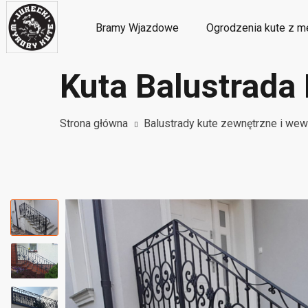
Bramy Wjazdowe
Ogrodzenia kute z m
Kuta Balustrada
Metalowe ozdoby i dekoracje kute
M
Strona główna
Balustrady kute zewnętrzne i wew