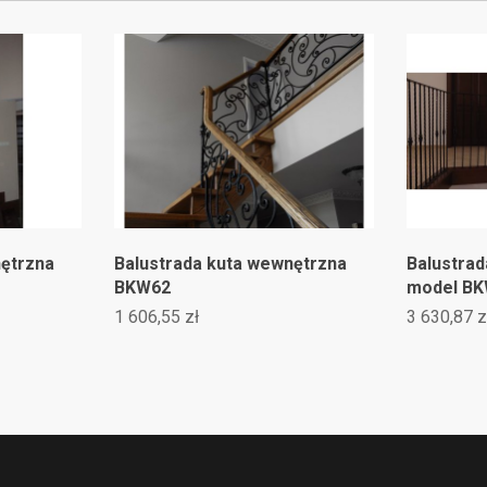
nętrzna
Balustrada kuta wewnętrzna
Balustra
BKW62
model B
1 606,55 zł
3 630,87 z