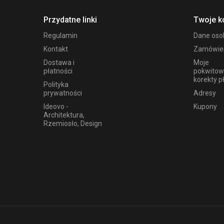
Przydatne linki
Twoje k
Regulamin
Dane os
Kontakt
Zamówie
Dostawa i
Moje
płatności
pokwitow
korekty p
Polityka
prywatności
Adresy
Ideovo -
Kupony
Architektura,
Rzemiosło, Design