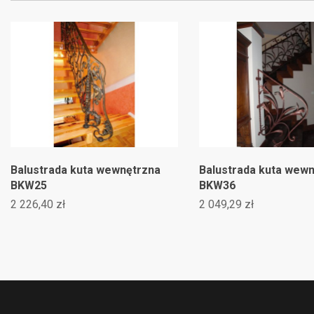
Balustrada kuta wewnętrzna
Balustrada kuta wew
BKW25
BKW36
2 226,40 zł
2 049,29 zł