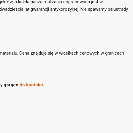
jektów, a każda nasza realizacja dopracowana jest w
adzieścia lat gwarancji antykorozyjnej. Nie spawamy balustrady
×
×
×
ateriału. Cena znajduje się w widełkach cenowych w granicach
stę
y gorąco
do kontaktu
.