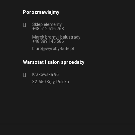
Porozmawiajmy
Sklep elementy:
+48 512 616 768
Marek bramy i balustrady:
+48 889 145 586
biuro@wyroby-kute.pl
Warsztat i salon sprzedaży
Krakowska 96
32-650 Kęty, Polska