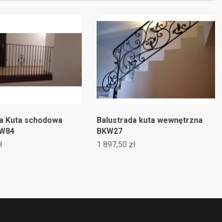
da Kuta schodowa
Balustrada kuta wewnętrzna
KW84
BKW27
ł
1 897,50 zł