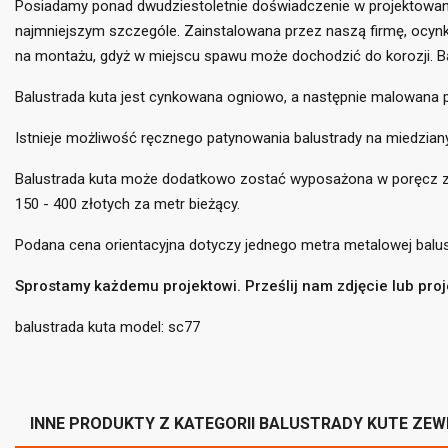
Posiadamy ponad dwudziestoletnie doświadczenie w projektowaniu,
najmniejszym szczególe. Zainstalowana przez naszą firmę, ocynk
na montażu, gdyż w miejscu spawu może dochodzić do korozji. 
Balustrada kuta jest cynkowana ogniowo, a następnie malowana 
((
Istnieje możliwość ręcznego patynowania balustrady na miedziany,
Za
Do
Balustrada kuta może dodatkowo zostać wyposażona w poręcz z dr
((l
Mus
150 - 400 złotych za metr bieżący.
Podana cena orientacyjna dotyczy jednego metra metalowej balu
Sprostamy każdemu projektowi. Prześlij nam zdjęcie lub pro
balustrada kuta model: sc77
INNE PRODUKTY Z KATEGORII BALUSTRADY KUTE ZE