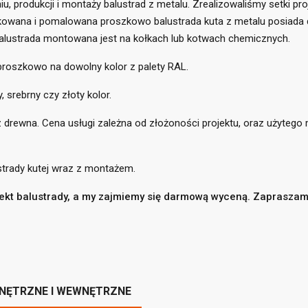
 produkcji i montaży balustrad z metalu. Zrealizowaliśmy setki pro
owana i pomalowana proszkowo balustrada kuta z metalu posiada dw
Balustrada montowana jest na kołkach lub kotwach chemicznych.
proszkowo na dowolny kolor z palety RAL.
title))
 srebrny czy złoty kolor.
loguj się
daj do listy życzeń
ewna. Cena usługi zależna od złożoności projektu, oraz użytego m
abel))
isz być zalogowany by zapisać produkty na swojej liście życzeń.
strady kutej wraz z montażem.
add_circle_outline
Utwórz nową li
((cancelText))
((loginText))
jekt balustrady, a my zajmiemy się darmową wyceną.
Zapraszam
((cancelText))
((createText))
WNĘTRZNE I WEWNĘTRZNE