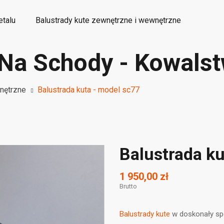
etalu
Balustrady kute zewnętrzne i wewnętrzne
 Na Schody - Kowalst
etalowe elementy kute ozdobne
Wyroby dekoracyjne
nętrzne
Balustrada kuta - model sc77
Balustrada ku
1 950,00 zł
Brutto
Balustrady kute
w doskonały spo