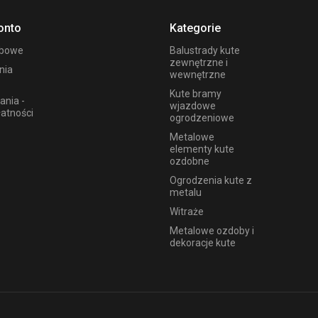
onto
Kategorie
obowe
Balustrady kute
zewnętrzne i
nia
wewnętrzne
Kute bramy
ania -
wjazdowe
łatności
ogrodzeniowe
Metalowe
elementy kute
ozdobne
Ogrodzenia kute z
metalu
Witraże
Metalowe ozdoby i
dekoracje kute