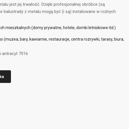
alu jest jej trwałość. Dzięki profesjonalnej obróbce (są
te balustrady z metalu mogą być (i są) instalowane w rożnych
h mieszkalnych (domy prywatne, hotele, domki letniskowe itd.)
 (muzea, bary, kawiarnie, restauracje, centra rozrywki, tarasy, biura,
i antracyt 7016
ka