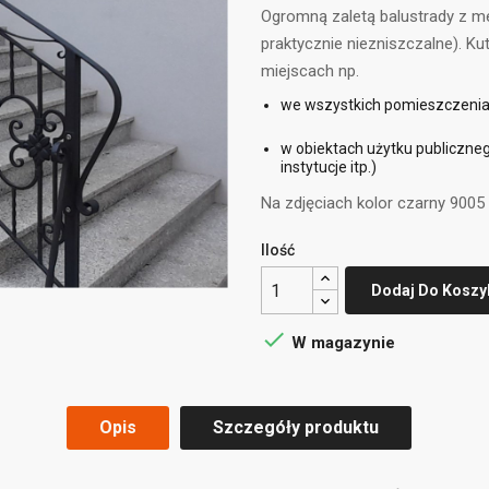
Ogromną zaletą balustrady z met
praktycznie niezniszczalne). Ku
miejscach np.
we wszystkich pomieszczeniac
w obiektach użytku publicznego
instytucje itp.)
Na zdjęciach kolor czarny 9005 
Ilość
Dodaj Do Koszy

W magazynie
Opis
Szczegóły produktu