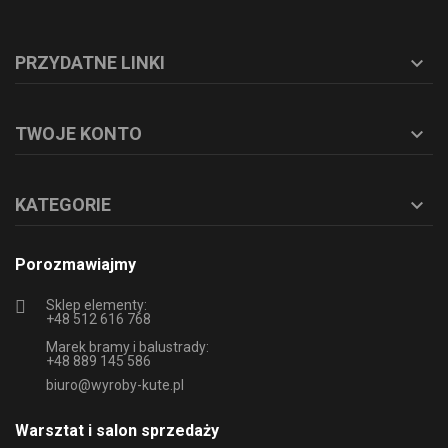
PRZYDATNE LINKI

TWOJE KONTO

KATEGORIE

Porozmawiajmy
Sklep elementy:
+48 512 616 768
Marek bramy i balustrady:
+48 889 145 586
biuro@wyroby-kute.pl
Warsztat i salon sprzedaży