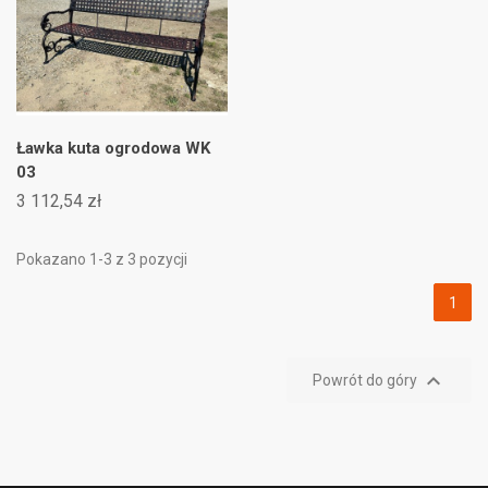
((title))
×
Zaloguj się
×
((modalTitle))
×
Dodaj do listy życzeń
×
Musisz być zalogowany by zapisać produkty na swojej
((label))
((confirmMessage))
liście życzeń.
add_circle_outline
Utwórz nową listę
Ławka kuta ogrodowa WK
((cancelText))
((modalDeleteText))
((cancelText))
((loginText))
03
((cancelText))
((createText))
3 112,54 zł
Pokazano 1-3 z 3 pozycji
1

Powrót do góry