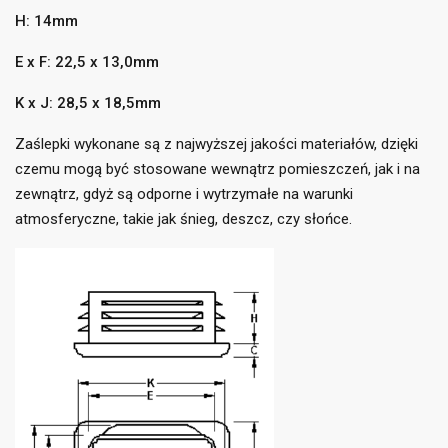
H: 14mm
E x F: 22,5 x 13,0mm
((title))
×
Zaloguj się
×
K x J: 28,5 x 18,5mm
Dodaj do listy życzeń
×
Zaślepki wykonane są z najwyższej jakości materiałów, dzięki
Musisz być zalogowany by zapisać produkty na swojej
((label))
czemu mogą być stosowane wewnątrz pomieszczeń, jak i na
liście życzeń.
zewnątrz, gdyż są odporne i wytrzymałe na warunki
add_circle_outline
Utwórz nową listę
atmosferyczne, takie jak śnieg, deszcz, czy słońce.
((cancelText))
((loginText))
((cancelText))
((createText))