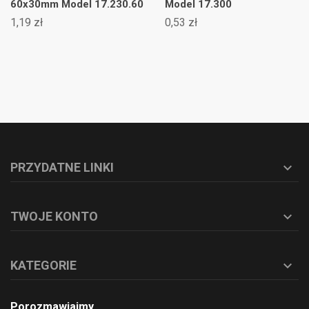
60x30mm Model 17.230.60
Model 17.300
1,19 zł
0,53 zł
PRZYDATNE LINKI

TWOJE KONTO

KATEGORIE

Porozmawiajmy