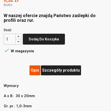
0,32 zł
Brutto
W naszej ofercie znajdą Państwo zaślepki do
profili oraz rur.
Ilość
Dodaj Do Koszyka

W magazynie
Opis
Szczegóły produktu
Wymiary:
A x B: 30 x 20mm
Gr. pr.: 1,0-3mm