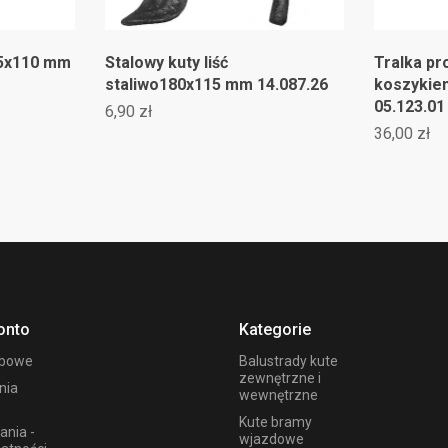
75x110 mm
Stalowy kuty liść
Tralka pr
staliwo180x115 mm 14.087.26
koszykie
05.123.01
6,90 zł
36,00 zł
onto
Kategorie
obowe
Balustrady kute
zewnętrzne i
nia
wewnętrzne
Kute bramy
ania -
wjazdowe