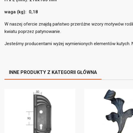
waga (kg): 0,18
W naszej ofercie znajdą państwo przeróżne wzory motywów rośli
((
kwiatu poprzez patynowanie.
Za
Do
Jesteśmy producentami wyżej wymienionych elementów kutych. Na
((l
Mus
INNE PRODUKTY Z KATEGORII GŁÓWNA