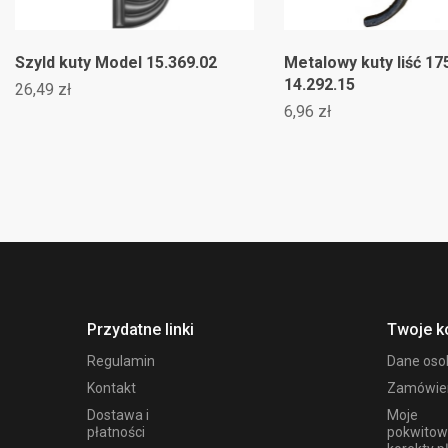
Szyld kuty Model 15.369.02
Metalowy kuty liść 1
14.292.15
26,49 zł
6,96 zł
Przydatne linki
Twoje k
Regulamin
Dane os
Kontakt
Zamówie
Dostawa i
Moje
płatności
pokwitow