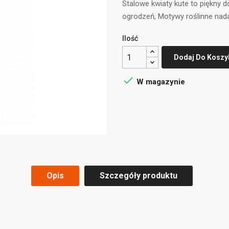
Stalowe kwiaty kute to piękny d
ogrodzeń, Motywy roślinne nad
Ilość
Dodaj Do Koszy

W magazynie
Opis
Szczegóły produktu