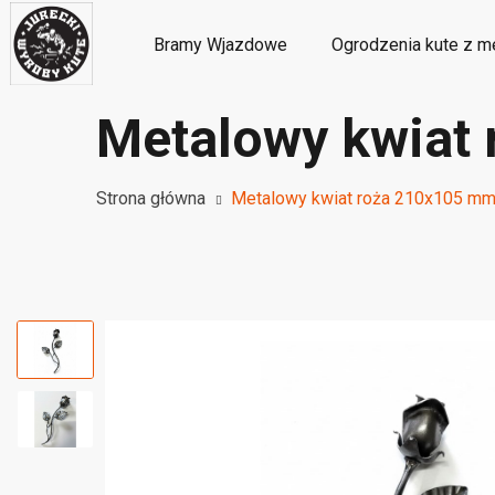
Bramy Wjazdowe
Ogrodzenia kute z m
Metalowy kwiat
Metalowe ozdoby i dekoracje kute
M
Strona główna
Metalowy kwiat roża 210x105 mm