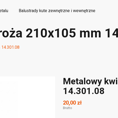
etalu
Balustrady kute zewnętrzne i wewnętrzne
 roża 210x105 mm 1
etalowe elementy kute ozdobne
Wyroby dekoracyjne
 14.301.08
Metalowy kw
14.301.08
20,00 zł
Brutto