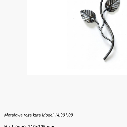
Metalowa róża kuta Model 14.301.08
H x L (mm): 210x105 mm