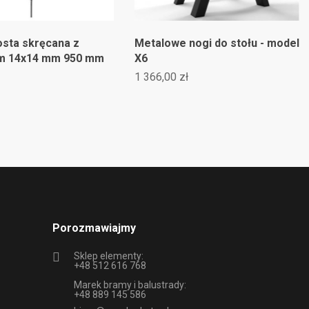
osta skręcana z
Metalowe nogi do stołu - model
m 14x14 mm 950 mm
X6
1 366,00 zł
Porozmawiajmy
Sklep elementy:
+48 512 616 768
Marek bramy i balustrady:
+48 889 145 586