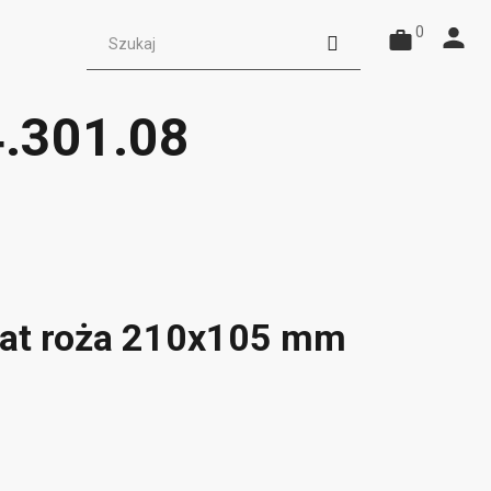
0
4.301.08
iat roża 210x105 mm