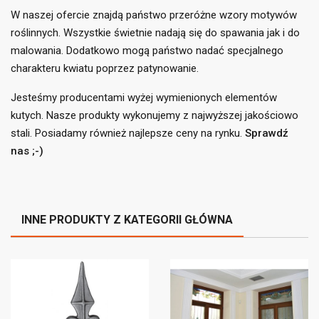
liście życzeń.
W naszej ofercie znajdą państwo przeróżne wzory motywów
add_circle_outline
roślinnych. Wszystkie świetnie nadają się do spawania jak i do
Utwórz nową listę
malowania. Dodatkowo mogą państwo nadać specjalnego
((cancelText))
((loginText))
((cancelText))
((createText))
charakteru kwiatu poprzez patynowanie.
Jesteśmy producentami wyżej wymienionych elementów
kutych. Nasze produkty wykonujemy z najwyższej jakościowo
stali. Posiadamy również najlepsze ceny na rynku.
Sprawdź
nas ;-)
INNE PRODUKTY Z KATEGORII GŁÓWNA