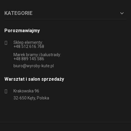
KATEGORIE

Porozmawiajmy
Sklep elementy:
+48 512 616 768
Marek bramy i balustrady:
+48 889 145 586
biuro@wyroby-kute.pl
Warsztat i salon sprzedaży
Krakowska 96
32-650 Kęty, Polska