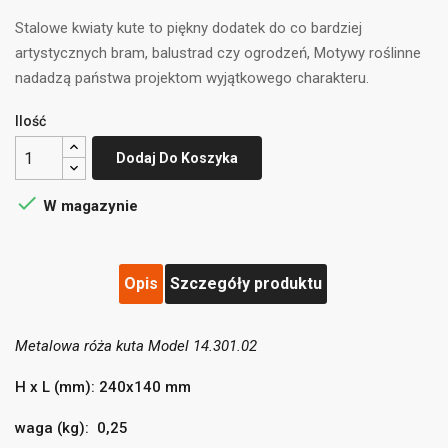
Stalowe kwiaty kute to piękny dodatek do co bardziej
artystycznych bram, balustrad czy ogrodzeń, Motywy roślinne
nadadzą państwa projektom wyjątkowego charakteru.
Ilość
Dodaj Do Koszyka

W magazynie
Opis
Szczegóły produktu
Metalowa róża kuta Model 14.301.02
((title))
×
Zaloguj się
×
H x L (mm): 240x140 mm
Dodaj do listy życzeń
×
waga (kg): 0,25
Musisz być zalogowany by zapisać produkty na swojej
((label))