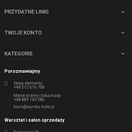
PRZYDATNE LINKI

TWOJE KONTO

KATEGORIE

Porozmawiajmy
Sklep elementy:
+48 512 616 768
Marek bramy i balustrady:
+48 889 145 586
biuro@wyroby-kute.pl
Warsztat i salon sprzedaży
Krakowska 96