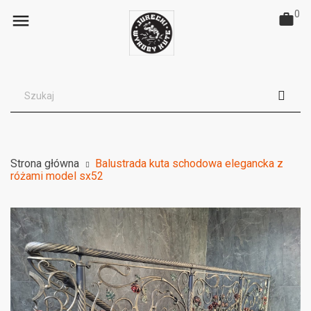
0

Strona główna
Balustrada kuta schodowa elegancka z
różami model sx52