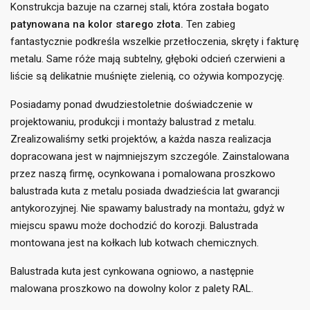
Konstrukcja bazuje na czarnej stali, która została bogato
patynowana na kolor starego złota.
Ten zabieg
fantastycznie podkreśla wszelkie przetłoczenia, skręty i fakturę
metalu. Same róże mają subtelny, głęboki odcień czerwieni a
liście są delikatnie muśnięte zielenią, co ożywia kompozycję.
Posiadamy ponad dwudziestoletnie doświadczenie w
projektowaniu, produkcji i montaży balustrad z metalu.
Zrealizowaliśmy setki projektów, a każda nasza realizacja
((title))
×
Zaloguj się
×
dopracowana jest w najmniejszym szczególe. Zainstalowana
przez naszą firmę, ocynkowana i pomalowana proszkowo
Dodaj do listy życzeń
×
Musisz być zalogowany by zapisać produkty na swojej
balustrada kuta z metalu posiada dwadzieścia lat gwarancji
((label))
liście życzeń.
antykorozyjnej. Nie spawamy balustrady na montażu, gdyż w
miejscu spawu może dochodzić do korozji. Balustrada
add_circle_outline
Utwórz nową listę
montowana jest na kołkach lub kotwach chemicznych.
((cancelText))
((loginText))
((cancelText))
((createText))
Balustrada kuta jest cynkowana ogniowo, a następnie
malowana proszkowo na dowolny kolor z palety RAL.