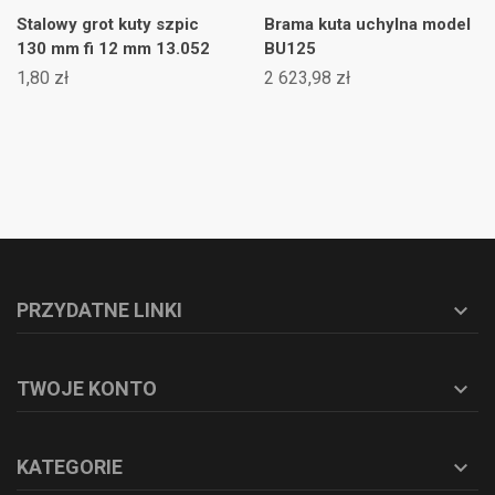
Stalowy grot kuty szpic
Brama kuta uchylna model
130 mm fi 12 mm 13.052
BU125
1,80 zł
2 623,98 zł
PRZYDATNE LINKI

TWOJE KONTO

KATEGORIE
