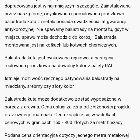
dopracowana jest w najmniejszym szczególe. Zainstalowana
przez naszą firmę, ocynkowana i pomalowana proszkowo
balustrada kuta z metalu posiada dwadzieścia lat gwarancji
antykorozyjnej. Nie spawamy balustrady na montażu, gdyż w
((title))
×
Zaloguj się
×
miejscu spawu może dochodzić do korozji. Balustrada
montowana jest na kołkach lub kotwach chemicznych.
Dodaj do listy życzeń
×
Musisz być zalogowany by zapisać produkty na swojej
((label))
Balustrada kuta jest cynkowana ogniowo, a następnie
liście życzeń.
malowana proszkowo na dowolny kolor z palety RAL.
add_circle_outline
Utwórz nową listę
Istnieje możliwość ręcznego patynowania balustrady na
((cancelText))
((loginText))
((cancelText))
((createText))
miedziany, srebrny czy złoty kolor.
Balustrada kuta może dodatkowo zostać wyposażona w
poręcz z drewna. Cena usługi zależna od złożoności projektu,
oraz użytego materiału. Cena znajduje się w widełkach
cenowych w granicach 150 - 400 złotych za metr bieżący.
Podana cena orientacyjna dotyczy jednego metra metalowej