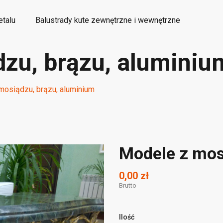
etalu
Balustrady kute zewnętrzne i wewnętrzne
zu, brązu, aluminiu
etalowe elementy kute ozdobne
Wyroby dekoracyjne
mosiądzu, brązu, aluminium
Modele z mos
0,00 zł
Brutto
Ilość