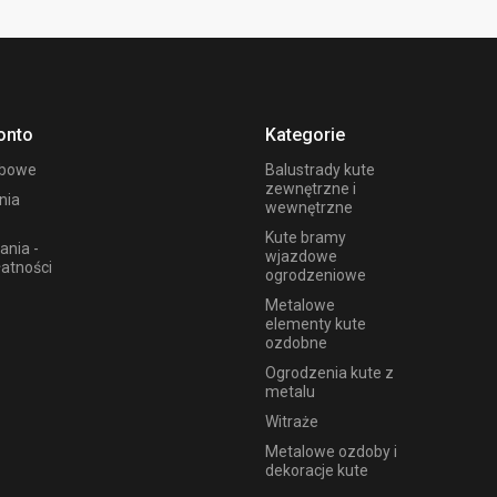
onto
Kategorie
obowe
Balustrady kute
zewnętrzne i
nia
wewnętrzne
Kute bramy
ania -
wjazdowe
łatności
ogrodzeniowe
Metalowe
elementy kute
ozdobne
Ogrodzenia kute z
metalu
Witraże
Metalowe ozdoby i
dekoracje kute