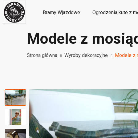
Bramy Wjazdowe
Ogrodzenia kute z m
Modele z mosiąd
Metalowe ozdoby i dekoracje kute
M
Strona główna
Wyroby dekoracyjne
Modele z 