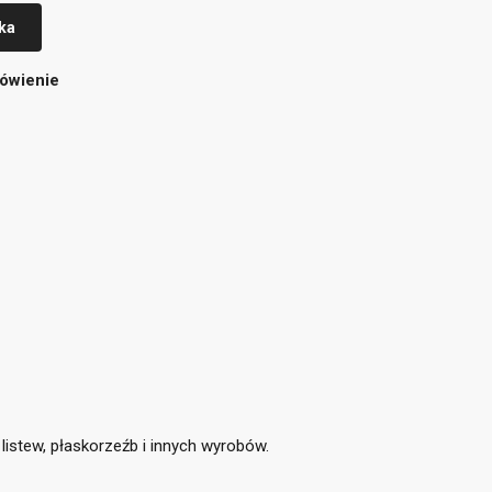
ka
ówienie
×
istew, płaskorzeźb i innych wyrobów.
×