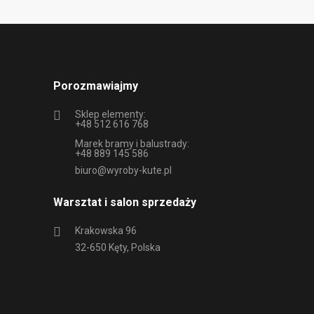
Porozmawiajmy
Sklep elementy:
+48 512 616 768
Marek bramy i balustrady:
+48 889 145 586
biuro@wyroby-kute.pl
Warsztat i salon sprzedaży
Krakowska 96
32-650 Kęty, Polska