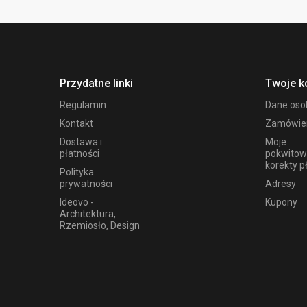
Przydatne linki
Twoje k
Regulamin
Dane os
Kontakt
Zamówie
Dostawa i
Moje
płatności
pokwitow
korekty p
Polityka
prywatności
Adresy
Ideovo -
Kupony
Architektura,
Rzemiosło, Design