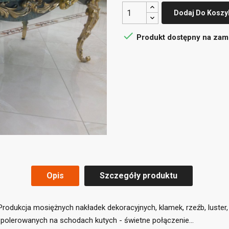
Dodaj Do Koszy

Produkt dostępny na zam
Opis
Szczegóły produktu
title))
dukcja mosiężnych nakładek dekoracyjnych, klamek, rzeźb, luster, l
loguj się
polerowanych na schodach kutych - świetne połączenie...
daj do listy życzeń