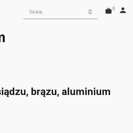
0
m
iądzu, brązu, aluminium