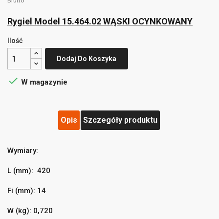
Brutto
Rygiel Model 15.464.02 WĄSKI OCYNKOWANY
Ilość
Dodaj Do Koszyka

W magazynie
Opis
Szczegóły produktu
Wymiary:
((title))
×
Zaloguj się
×
L (mm): 420
Dodaj do listy życzeń
×
Fi (mm): 14
Musisz być zalogowany by zapisać produkty na swojej
((label))
liście życzeń.
W (kg): 0,720