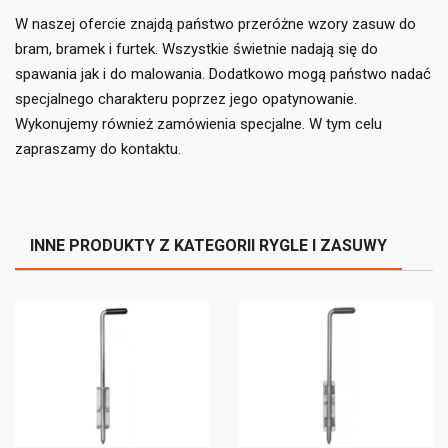
add_circle_outline
Utwórz nową listę
W naszej ofercie znajdą państwo przeróżne wzory zasuw do
((cancelText))
((loginText))
bram, bramek i furtek. Wszystkie świetnie nadają się do
((cancelText))
((createText))
spawania jak i do malowania. Dodatkowo mogą państwo nadać
specjalnego charakteru poprzez jego opatynowanie.
Wykonujemy również zamówienia specjalne. W tym celu
zapraszamy do kontaktu.
INNE PRODUKTY Z KATEGORII RYGLE I ZASUWY