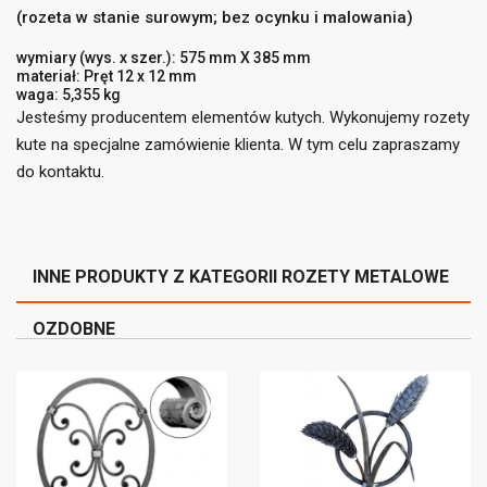
(rozeta w stanie surowym; bez ocynku i malowania)
add_circle_outline
Utwórz nową listę
wymiary (wys. x szer.): 575 mm X 385 mm
((cancelText))
((loginText))
((cancelText))
((createText))
materiał: Pręt 12 x 12 mm
waga: 5,355 kg
Jesteśmy producentem elementów kutych. Wykonujemy rozety
kute na specjalne zamówienie klienta. W tym celu zapraszamy
do kontaktu.
INNE PRODUKTY Z KATEGORII ROZETY METALOWE
OZDOBNE