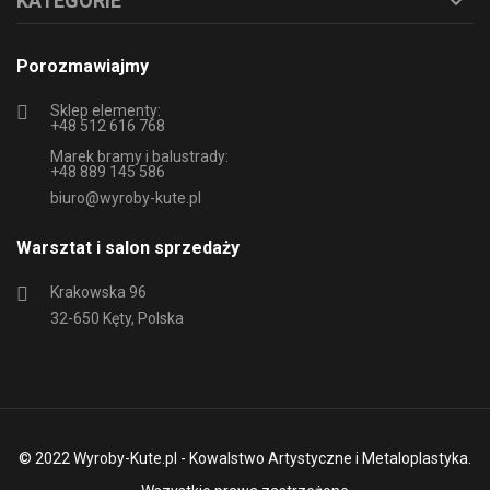
KATEGORIE

Porozmawiajmy
Sklep elementy:
+48 512 616 768
Marek bramy i balustrady:
+48 889 145 586
biuro@wyroby-kute.pl
Warsztat i salon sprzedaży
Krakowska 96
32-650 Kęty, Polska
© 2022 Wyroby-Kute.pl - Kowalstwo Artystyczne i Metaloplastyka.