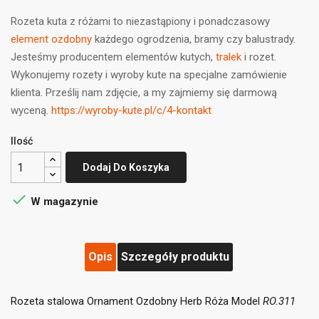
Rozeta kuta z różami to niezastąpiony i ponadczasowy
element ozdobny
każdego ogrodzenia, bramy czy balustrady.
Jesteśmy producentem elementów kutych,
tralek
i rozet.
Wykonujemy rozety i wyroby kute na specjalne zamówienie
klienta. Prześlij nam zdjęcie, a my zajmiemy się darmową
wyceną.
https://wyroby-kute.pl/c/4-kontakt
Ilość
Dodaj Do Koszyka

W magazynie
((title))
×
Zaloguj się
×
Opis
Szczegóły produktu
Dodaj do listy życzeń
×
Musisz być zalogowany by zapisać produkty na swojej
((label))
Rozeta stalowa Ornament Ozdobny Herb Róża Model
RO.311
liście życzeń.