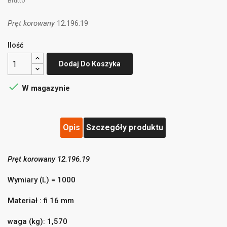
Brutto
Pręt korowany
12.196.19
Ilość
Dodaj Do Koszyka

W magazynie
Opis
Szczegóły produktu
Pręt korowany
12.196.19
((title))
×
Zaloguj się
×
Wymiary (L) = 1000
Dodaj do listy życzeń
×
Musisz być zalogowany by zapisać produkty na swojej
((label))
Materiał : fi 16 mm
liście życzeń.
waga (kg): 1,570
add_circle_outline
Utwórz nową listę