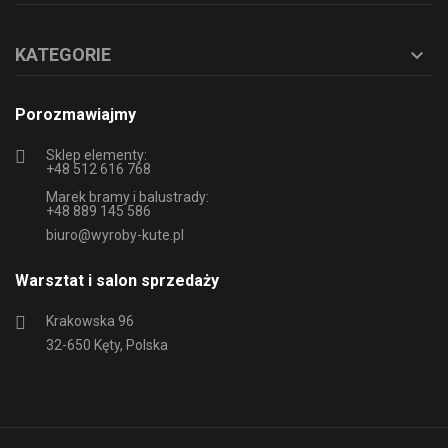
KATEGORIE

Porozmawiajmy
Sklep elementy:
+48 512 616 768
Marek bramy i balustrady:
+48 889 145 586
biuro@wyroby-kute.pl
Warsztat i salon sprzedaży
Krakowska 96
32-650 Kęty, Polska