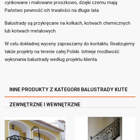
liście życzeń.
cynkowane i malowane proszkowo, dzięki czemu mają
Państwo pewność ich trwałości na długie lata.
add_circle_outline
Utwórz nową listę
Balustrady są przykręcane na kołkach, kotwach chemicznych
((cancelText))
((loginText))
((cancelText))
((createText))
lub kotwach metalowych.
W celu dokładnej wyceny zapraszamy do kontaktu. Realizujemy
także projekty na terenie całej Polski. Istnieje możliwość
wykonania balustrady według projektu klienta.
INNE PRODUKTY Z KATEGORII BALUSTRADY KUTE
ZEWNĘTRZNE I WEWNĘTRZNE