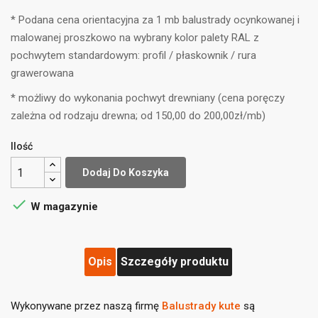
* Podana cena orientacyjna za 1 mb balustrady ocynkowanej i
malowanej proszkowo na wybrany kolor palety RAL z
pochwytem standardowym: profil / płaskownik / rura
grawerowana
* możliwy do wykonania pochwyt drewniany (cena poręczy
zależna od rodzaju drewna; od 150,00 do 200,00zł/mb)
Ilość
Dodaj Do Koszyka

W magazynie
Opis
Szczegóły produktu
((title))
×
Zaloguj się
×
Dodaj do listy życzeń
×
Wykonywane przez naszą firmę
Balustrady kute
są
Musisz być zalogowany by zapisać produkty na swojej
((label))